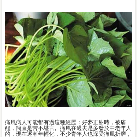
痛風病人可能都有過這種經歷：好夢正酣時，被痛
醒，簡直是苦不堪言。痛風在過去是多發於中老年人
的，現在逐漸年輕化，不少青年人也深受痛風折磨，