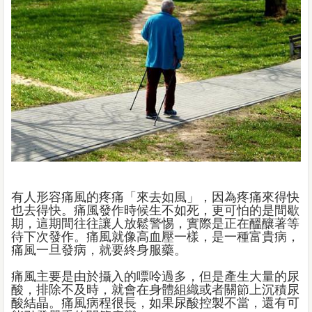
有人形容痛風的疼痛「來去如風」，因為疼痛來得快
也去得快。痛風發作時候生不如死，更可怕的是間歇
期，這期間往往讓人放鬆警惕，實際是正在醞釀著等
待下次發作。痛風就像高血壓一樣，是一種富貴病，
痛風一旦發病，就要終身服藥。
痛風主要是由於攝入的嘌呤過多，但是產生大量的尿
酸，排除不及時，就會在身體組織或者關節上沉積尿
酸結晶。痛風病程很長，如果尿酸控製不當，還有可