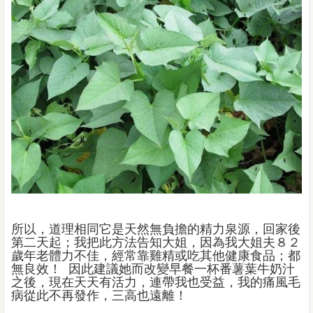
所以，道理相同它是天然無負擔的精力泉源，回家後
第二天起；我把此方法告知大姐，因為我大姐夫８２
歲年老體力不佳，經常靠雞精或吃其他健康食品；都
無良效！ 因此建議她而改變早餐一杯番薯葉牛奶汁
之後，現在天天有活力，連帶我也受益，我的痛風毛
病從此不再發作，三高也遠離！