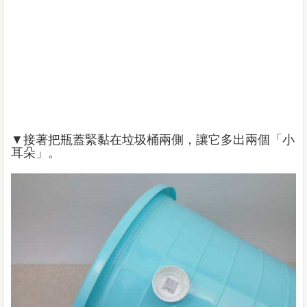
▼接著把瓶蓋緊黏在垃圾桶兩側，讓它多出兩個「小
耳朵」。