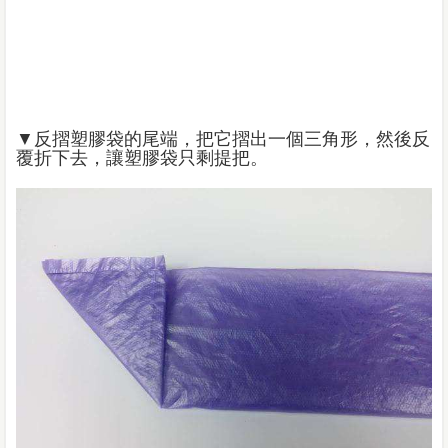
▼反摺塑膠袋的尾端，把它摺出一個三角形，然後反
覆折下去，讓塑膠袋只剩提把。