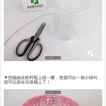
▼把鐵絲在飲料瓶上繞一圈，然後凹出一個小掛勾，
就可以掛在垃圾桶上了！