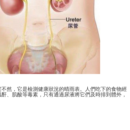
實不然，它是檢測健康狀況的晴雨表。人們吃下的食物經
肌酐、肌酸等毒素，只有通過尿液將它們及時排到體外，