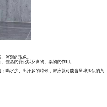
澱、渾濁的現象。
量、體溫的變化以及食物、藥物的作用。
的；喝水少、出汗多的時候，尿液就可能會呈啤酒似的黃