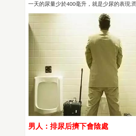
一天的尿量少於400毫升，就是少尿的表現;
男人：排尿后擠下會陰處