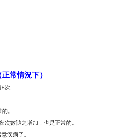
（正常情況下）
過8次。
常的。
起夜次數隨之增加，也是正常的。
留意疾病了。