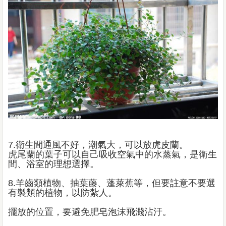
7.
衛生間通風不好，潮氣大，可以放虎皮蘭。
虎尾蘭的葉子可以自己吸收空氣中的水蒸氣，是衛生
間、浴室的理想選擇。
8.
羊齒類植物、抽葉藤、蓬萊蕉等，但要註意不要選
有製類的植物，以防紮人。
擺放的位置，要避免肥皂泡沫飛濺沾汙。