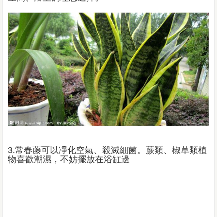
3.
常春藤可以凈化空氣、殺滅細菌。蕨類、椒草類植
物喜歡潮濕，不妨擺放在浴缸邊