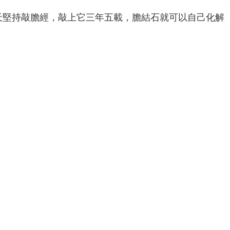
天堅持敲膽經，敲上它三年五載，膽結石就可以自己化解