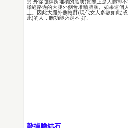
另 外從膽經所堆積的脂肪(實際上是人體排
膽經路過的大腿外側會堆積脂肪。如果這個人
上。因此大腿外側較胖(現代女人多數如此)
此)的人，膽功能必定不 好。
敲掉膽結石