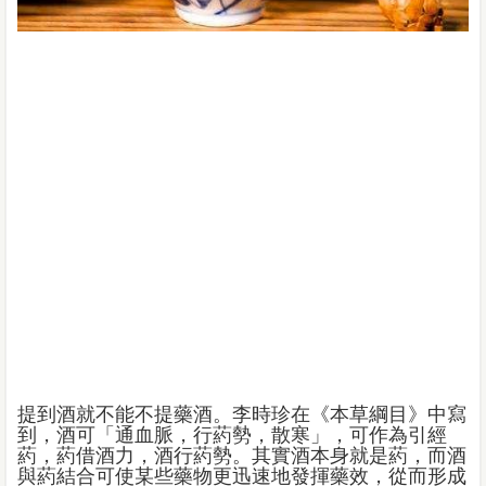
提到酒就不能不提藥酒。李時珍在《本草綱目》中寫
到，酒可「通血脈，行葯勢，散寒」，可作為引經
葯，葯借酒力，酒行葯勢。其實酒本身就是葯，而酒
與葯結合可使某些藥物更迅速地發揮藥效，從而形成