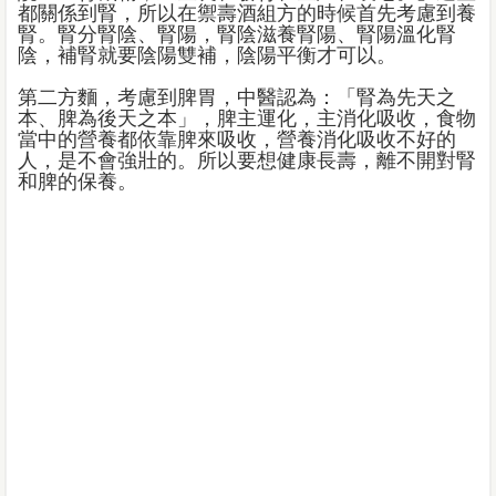
都關係到腎，所以在禦壽酒組方的時候首先考慮到養
腎。腎分腎陰、腎陽，腎陰滋養腎陽、腎陽溫化腎
陰，補腎就要陰陽雙補，陰陽平衡才可以。
第二方麵，考慮到脾胃，中醫認為：「腎為先天之
本、脾為後天之本」，脾主運化，主消化吸收，食物
當中的營養都依靠脾來吸收，營養消化吸收不好的
人，是不會強壯的。所以要想健康長壽，離不開對腎
和脾的保養。