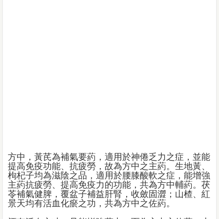
方中，黃芪為補氣要葯，適用於神倦乏力之症，並能
提高免疫功能、抗疲勞，故為方中之主葯。生地黃、
枸杞子均為滋陰之品，適用於腰膝酸軟之症，能增強
主葯抗疲勞、提高免疫力的功能，共為方中輔葯。茯
苓補氣健脾，覆盆子補益肝腎，收斂固澀；山楂、紅
景天均有活血化瘀之功，共為方中之佐葯。