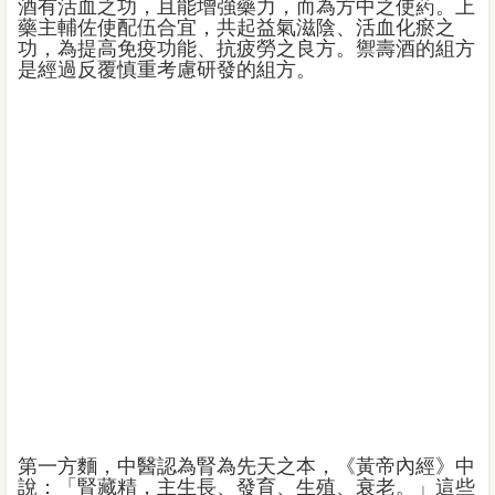
酒有活血之功，且能增強藥力，而為方中之使葯。上
藥主輔佐使配伍合宜，共起益氣滋陰、活血化瘀之
功，為提高免疫功能、抗疲勞之良方。禦壽酒的組方
是經過反覆慎重考慮研發的組方。
第一方麵，中醫認為腎為先天之本，《黃帝內經》中
說：「腎藏精，主生長、發育、生殖、衰老。」這些