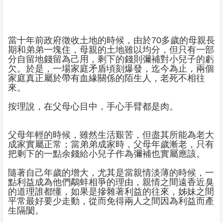
當十年前政府徵收土地的時候，由於70多歲的母親長
期和弟弟一塊住，母親的土地雖以均分，但只有一部
分自留地錢留為己用，剩下的錢則彌補對小兒子的虧
欠。於是，一場家庭矛盾頃刻爆發，迄今為止，兩個
家庭真正屬於帶有血緣關係的陌生人，老死不相往
來。
按理說，在父母心目中，手心手臂都是肉。
父母年輕的時候，雖然生活艱苦，但盡其所能為老大
成家實屬正常；當弟弟成家時，父母年歲漸老，只有
把剩下的一點余錢給小兒子作為彌補也實屬應該。
隨著自己年歲的增大，尤其是當親情淡薄的時候，一
點利益成為他們鷸蚌相爭的理由，親情之間遠香近臭
的道理誰都懂，如果是摻雜著利益的往來，姊妹之間
平常最好要少走動，從而免得兩人之間因為利益而產
生隔閡。