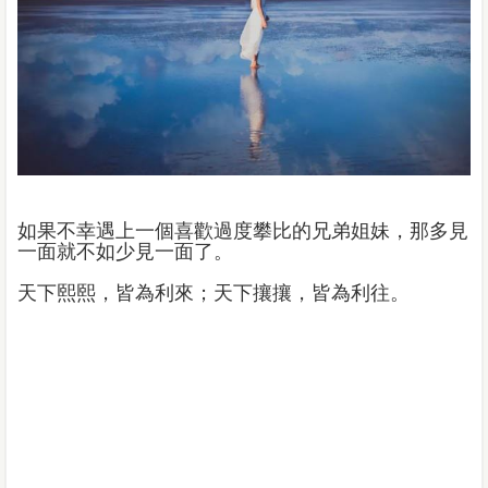
如果不幸遇上一個喜歡過度攀比的兄弟姐妹，那多見
一面就不如少見一面了。
天下熙熙，皆為利來；天下攘攘，皆為利往。