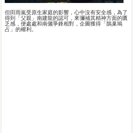
但田雨嵐受原生家庭的影響，心中沒有安全感，為了
得到「父親」南建龍的認可，來彌補其精神方面的匱
乏感，便處處和南儷爭鋒相對，企圖獲得「鵲巢鳩
占」的權利。