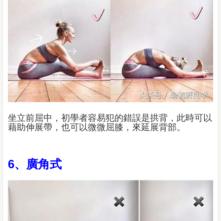
坐立前屈中，初學者容易犯的錯誤是拱背，此時可以
藉助伸展帶，也可以微微屈膝，來延展背部。
6、廣角式