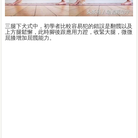
三腿下犬式中，初學者比較容易犯的錯誤是翻髖以及
上方腿鬆懈，此時腳後跟應用力蹬，收緊大腿，微微
屈膝增加屈髖能力。