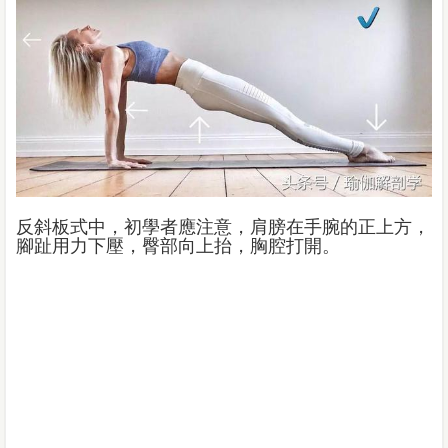
反斜板式中，初學者應注意，肩膀在手腕的正上方，
腳趾用力下壓，臀部向上抬，胸腔打開。