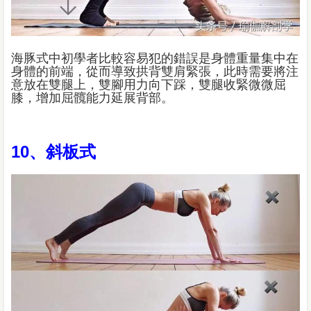
海豚式中初學者比較容易犯的錯誤是身體重量集中在
身體的前端，從而導致拱背雙肩緊張，此時需要將注
意放在雙腿上，雙腳用力向下踩，雙腿收緊微微屈
膝，增加屈髖能力延展背部。
10、斜板式