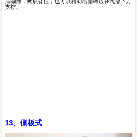
肩關節，延展脊柱，也可以藉助瑜伽磚放在髖部下方
支撐。
13、側板式