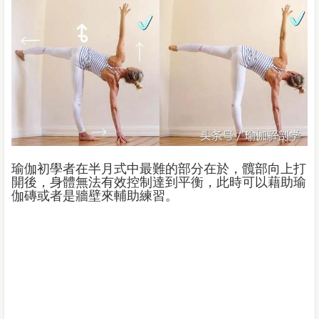
瑜伽初學者在半月式中最難的部分在於，髖部向上打
開後，身體無法有效控制達到平衡，此時可以藉助瑜
伽磚或者是牆壁來輔助練習。