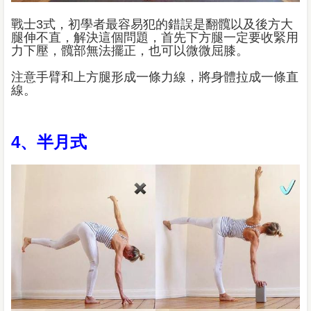
戰士3式，初學者最容易犯的錯誤是翻髖以及後方大
腿伸不直，解決這個問題，首先下方腿一定要收緊用
力下壓，髖部無法擺正，也可以微微屈膝。
注意手臂和上方腿形成一條力線，將身體拉成一條直
線。
4、半月式