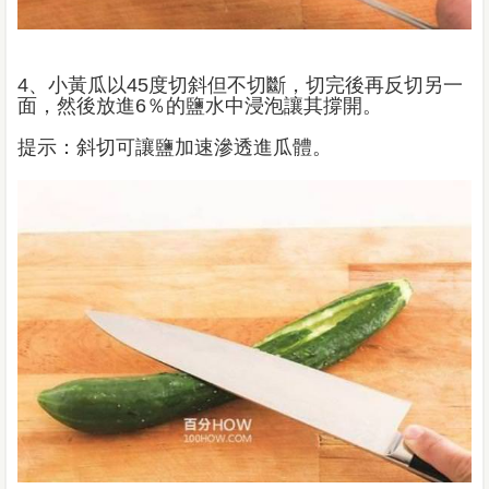
4、小黃瓜以45度切斜但不切斷，切完後再反切另一
面，然後放進6％的鹽水中浸泡讓其撐開。
提示：斜切可讓鹽加速滲透進瓜體。