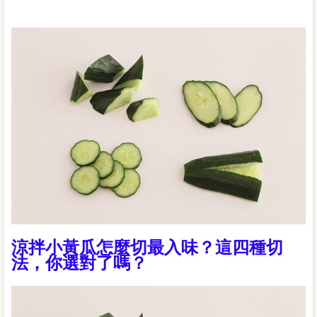
涼拌小黃瓜怎麼切最入味？這四種切
法，你選對了嗎？