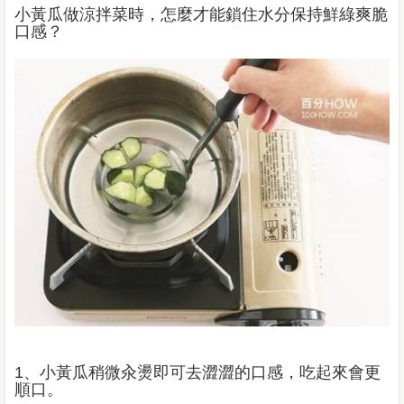
小黃瓜做涼拌菜時，怎麼才能鎖住水分保持鮮綠爽脆
口感？
1、小黃瓜稍微汆燙即可去澀澀的口感，吃起來會更
順口。