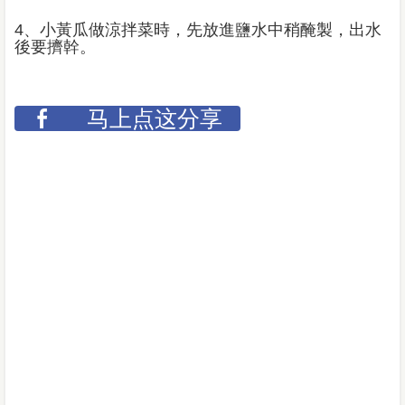
4、小黃瓜做涼拌菜時，先放進鹽水中稍醃製，出水
後要擠幹。
马上点这分享