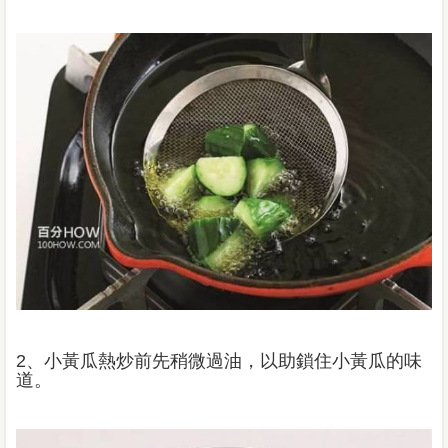
2、小黃瓜熱炒前先稍微過油，以助鎖住小黃瓜的味
道。