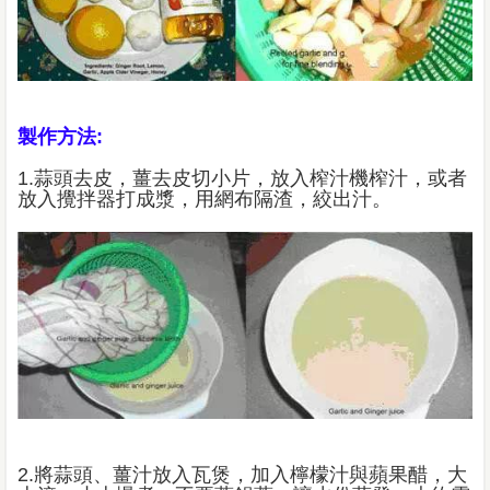
製作方法:
1.蒜頭去皮，薑去皮切小片，放入榨汁機榨汁，或者
放入攪拌器打成漿，用網布隔渣，絞出汁。
2.將蒜頭、薑汁放入瓦煲，加入檸檬汁與蘋果醋，大