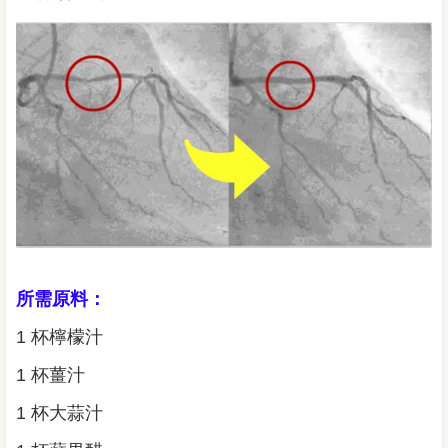
所需原料：
1 杯​​檸檬汁
1 杯​​薑汁
1 杯​​大蒜汁