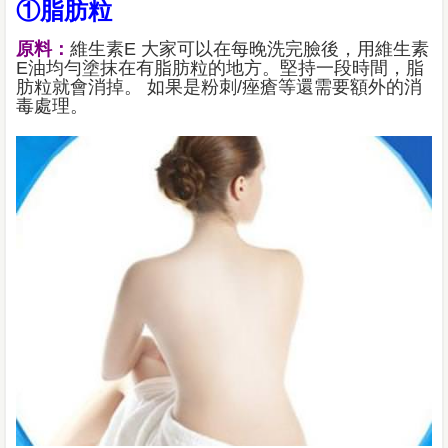
①脂肪粒
原料：
維生素E 大家可以在每晚洗完臉後，用維生素
E油均勻塗抹在有脂肪粒的地方。堅持一段時間，脂
肪粒就會消掉。 如果是粉刺/痤瘡等還需要額外的消
毒處理。