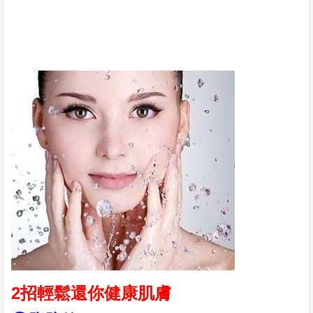
2招輕鬆還你健康肌膚