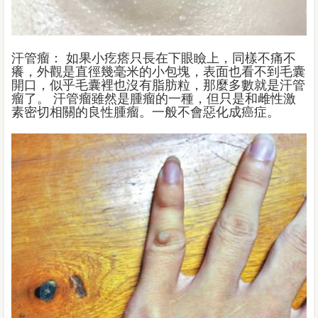
汗管瘤： 如果小疙瘩只長在下眼瞼上，同樣不痛不
癢，外觀是直徑幾毫米的小包塊，表面也看不到毛囊
開口，似乎毛囊裡也沒有脂肪粒，那麼多數就是汗管
瘤了。 汗管瘤雖然是腫瘤的一種，但只是和雌性激
素密切相關的良性腫瘤。一般不會惡化成癌症。