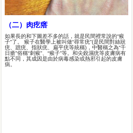
（二）肉疙瘩
如果長的和下圖差不多的話，就是民間裡常說的“瘊
子”了。 瘊子在醫學上被叫做“尋常疣”(是民間對絲狀
疣、蹠疣、指狀疣、扁平疣等統稱)，中醫稱之為“千
日瘡”俗稱“刺瘊”、“瘊子”等。和尖銳濕疣等皮膚病有
點不同，其成因是由於病毒感染或熱邪引起的皮膚
病。