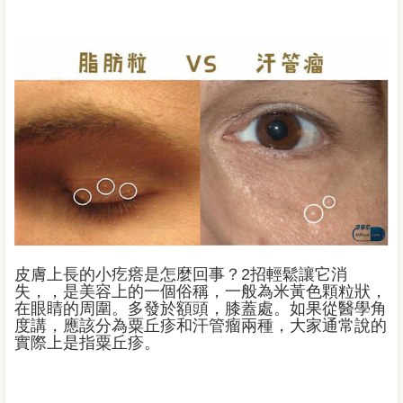
皮膚上長的小疙瘩是怎麼回事？2招輕鬆讓它消
失，，是美容上的一個俗稱，一般為米黃色顆粒狀，
在眼睛的周圍。多發於額頭，膝蓋處。如果從醫學角
度講，應該分為粟丘疹和汗管瘤兩種，大家通常說的
實際上是指粟丘疹。