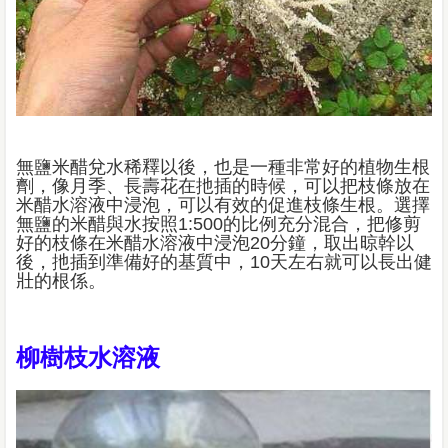
無鹽米醋兌水稀釋以後，也是一種非常好的植物生根
劑，像月季、長壽花在扡插的時候，可以把枝條放在
米醋水溶液中浸泡，可以有效的促進枝條生根。選擇
無鹽的米醋與水按照1:500的比例充分混合，把修剪
好的枝條在米醋水溶液中浸泡20分鐘，取出晾幹以
後，扡插到準備好的基質中，10天左右就可以長出健
壯的根係。
柳樹枝水溶液