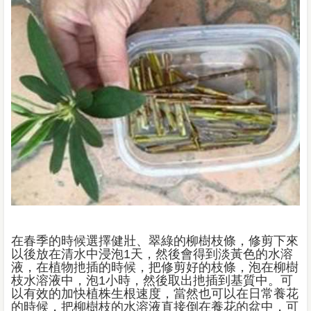
在春季的時候選擇健壯、翠綠的柳樹枝條，修剪下來
以後放在清水中浸泡1天，然後會得到淡黃色的水溶
液，在植物扡插的時候，把修剪好的枝條，泡在柳樹
枝水溶液中，泡1小時，然後取出扡插到基質中。可
以有效的加快植株生根速度，當然也可以在日常養花
的時候，把柳樹枝的水溶液直接倒在養花的盆中，可