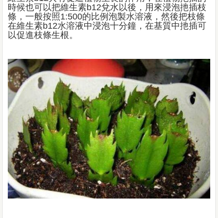
時候也可以把維生素b12兌水以後，用來浸泡扡插枝
條，一般按照1:500的比例泡製水溶液，然後把枝條
在維生素b12水溶液中浸泡十分鐘，在基質中扡插可
以促進枝條生根。