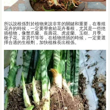
所以說根係對於植物來說非常的關鍵和重要，在養殖
花卉的時候，一定要學會給花卉養根，尤其是一些扡
插植物，像蟹爪蘭、長壽花、虎皮蘭、玉樹、月季、
梔子花、富貴竹等等，在植物扡插的時候，一定要選
擇合適的生根劑，加快植株長出根係。