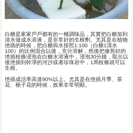
白糖是家家戶戶都有的一種調味品，其實把白糖加到
清水做成水溶液，是非常好的生根劑。尤其是在植物
扡插的時候，把白糖與水按照1:100（白糖1清水
100）的比例混合以後，充分溶解，然後把修剪好的
扡插枝條浸泡在白糖水溶液中，浸泡30分鐘，取出以
後扡插到幹淨的河沙或者珍珠岩中，1周枝條就可以
生根。
扡插成活率高達90%以上。尤其是在扡插月季、茶
花、梔子花的時候，效果非常明顯。