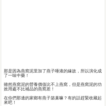
那是因為燕窩泥里加了燕子唾液的緣故，所以演化成
了一味中藥！
雖然燕窩泥的營養價值比不上燕窩，但是燕窩泥的功
效用處不比補品的燕窩差！
在你們那邊的家鄉有燕子築巢嘛？有的話趕緊收藏起
來吧！