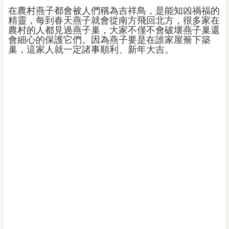
在農村燕子都會被人們稱為吉祥鳥，是能知凶禍福的
精靈，每到春天燕子就會從南方飛回北方，很多家在
農村的人都見過燕子巢，大家不僅不會破壞燕子巢還
會細心的保護它們。因為燕子要是在誰家屋簷下築
巢，這家人就一定諸事順利、新年大吉。