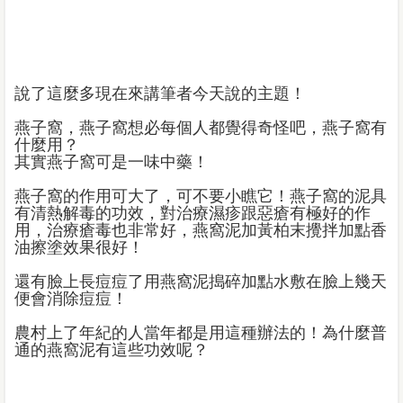
說了這麼多現在來講筆者今天說的主題！
燕子窩，燕子窩想必每個人都覺得奇怪吧，燕子窩有
什麼用？
其實燕子窩可是一味中藥！
燕子窩的作用可大了，可不要小瞧它！燕子窩的泥具
有清熱解毒的功效，對治療濕疹跟惡瘡有極好的作
用，治療瘡毒也非常好，燕窩泥加黃柏末攪拌加點香
油擦塗效果很好！
還有臉上長痘痘了用燕窩泥搗碎加點水敷在臉上幾天
便會消除痘痘！
農村上了年紀的人當年都是用這種辦法的！為什麼普
通的燕窩泥有這些功效呢？