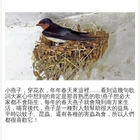
小燕子，穿花衣，年年春天來這裡……看到這幾句歌
詞大家心中想到的肯定是那首熟悉的歌!燕子想必大
家都不會陌生，每年的春天燕子就會飛到南方來生
活，哺育後代，燕子是一種對人類幫助很大的益鳥，
平時以蚊子、昆蟲、還有各種的害蟲為食，所以人們
都很喜歡它！