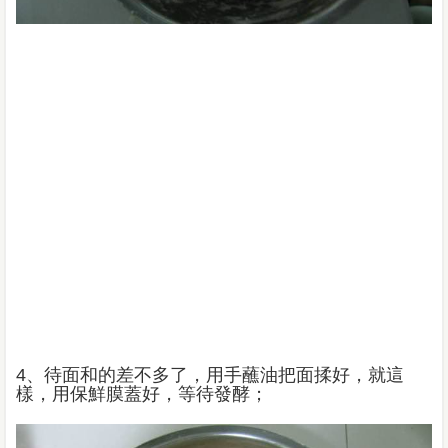
4、待面和的差不多了，用手蘸油把面揉好，就這
樣，用保鮮膜蓋好，等待發酵；