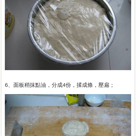
6、面板稍抹點油，分成4份，揉成條，壓扁；