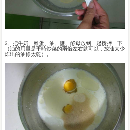
2、把牛奶、雞蛋、油、鹽、酵母放到一起攪拌一下
（油的用量是平時炒菜的兩倍左右就可以，放油太少
炸出的油條太乾）。