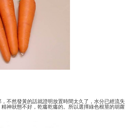
部，不然發黃的話就證明放置時間太久了，水分已經流失
，精神狀態不好，乾癟乾癟的。所以選擇綠色根莖的胡蘿