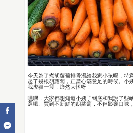
今天為了煮胡蘿蔔排骨湯給我家小孩喝，特
起了幾根胡蘿蔔，正當心滿意足的時候。小
我虎軀一震，煥然大悟呀！
嘿嘿，大家都想知道小姨子到底和我說了些
選哦。買到不新鮮的胡蘿蔔，不但影響口味