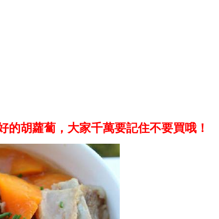
不好的胡蘿蔔，大家千萬要記住不要買哦！