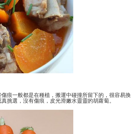
些傷痕一般都是在種植，搬運中碰撞所留下的，很容易換
認真挑選，沒有傷痕，皮光滑嫩水靈靈的胡蘿蔔。