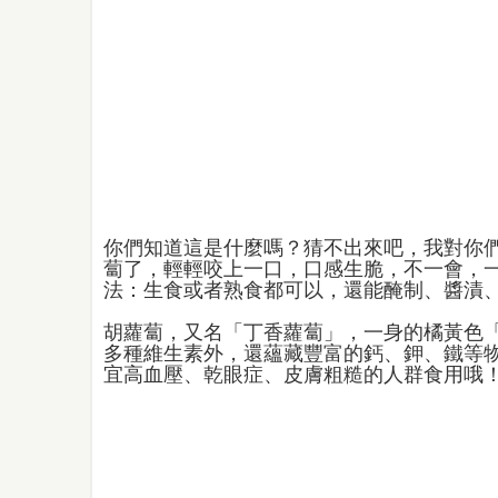
你們知道這是什麼嗎？猜不出來吧，我對你
蔔了，輕輕咬上一口，口感生脆，不一會，
法：生食或者熟食都可以，還能醃制、醬漬
胡蘿蔔，又名「丁香蘿蔔」，一身的橘黃色
多種維生素外，還蘊藏豐富的鈣、鉀、鐵等
宜高血壓、乾眼症、皮膚粗糙的人群食用哦