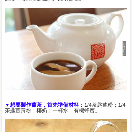
▼想要製作薑茶，首先準備材料：
1/4茶匙薑粉；1/4
茶匙薑黃粉；椰奶；一杯水；有機蜂蜜。