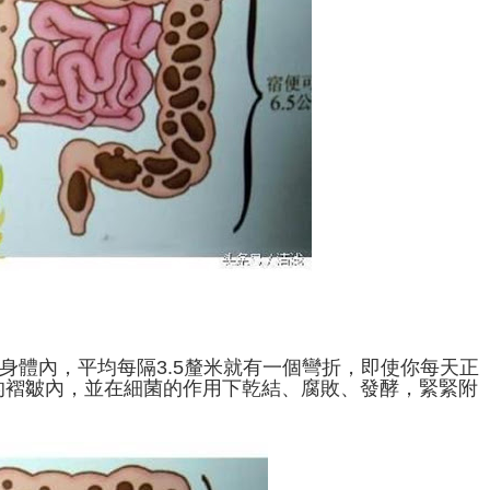
身體內，平均每隔3.5釐米就有一個彎折，即使你每天正
的褶皺內，並在細菌的作用下乾結、腐敗、發酵，緊緊附