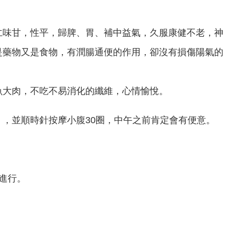
仁味甘，性平，歸脾、胃、補中益氣，久服康健不老，神
是藥物又是食物，有潤腸通便的作用，卻沒有損傷陽氣的
。
魚大肉，不吃不易消化的纖維，心情愉悅。
，並順時針按摩小腹30圈，中午之前肯定會有便意。
來進行。