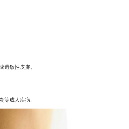
變成過敏性皮膚。
。
肝炎等成人疾病。