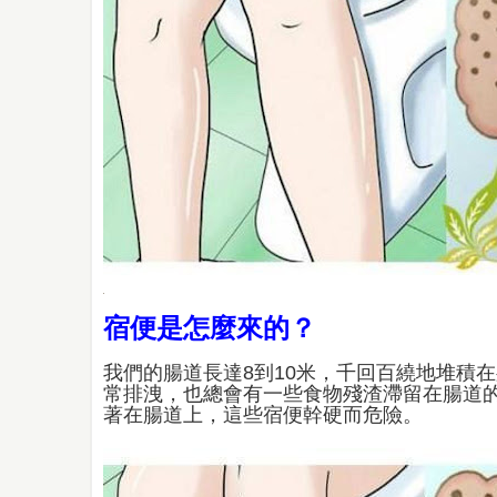
宿便是怎麼來的？
我們的腸道長達8到10米，千回百繞地堆積在
常排洩，也總會有一些食物殘渣滯留在腸道
著在腸道上，這些宿便幹硬而危險。