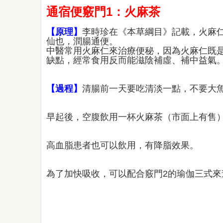
通宿便竅門1：火麻茶
【原理】
李時珍在《本草綱目》記載，火麻
仙也，潤腸通便。
中醫常用火麻仁來治療便秘，因為火麻仁既
缺點，經常食用反而能滋陰補虛、補中益氣
【過程】
清腸前一天要吃清淡一點，不要大
早起後，空腹飲用一杯火麻茶（市面上有售）
高血脂患者也可以飲用，有降脂效果。
為了加快吸收，可以配合竅門2的瑜伽三式