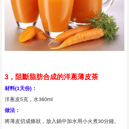
3，阻斷脂肪合成的洋蔥薄皮茶
材料(1天份)：
洋蔥皮5克，水360ml
做法：
將薄皮切成條狀，放入鍋中加水用小火煮30分鐘。