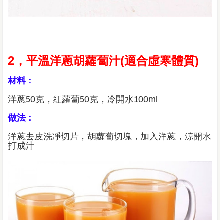
2，平溫洋蔥胡蘿蔔汁(適合虛寒體質)
材料：
洋蔥50克，紅蘿蔔50克，冷開水100ml
做法：
洋蔥去皮洗凈切片，胡蘿蔔切塊，加入洋蔥，涼開水
打成汁