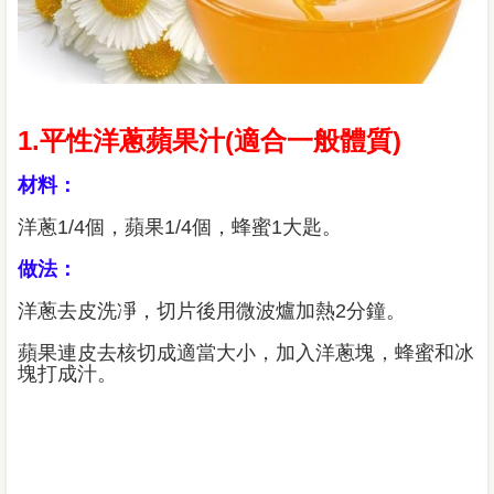
1.平性洋蔥蘋果汁(適合一般體質)
材料：
洋蔥1/4個，蘋果1/4個，蜂蜜1大匙。
做法：
洋蔥去皮洗凈，切片後用微波爐加熱2分鐘。
蘋果連皮去核切成適當大小，加入洋蔥塊，蜂蜜和冰
塊打成汁。