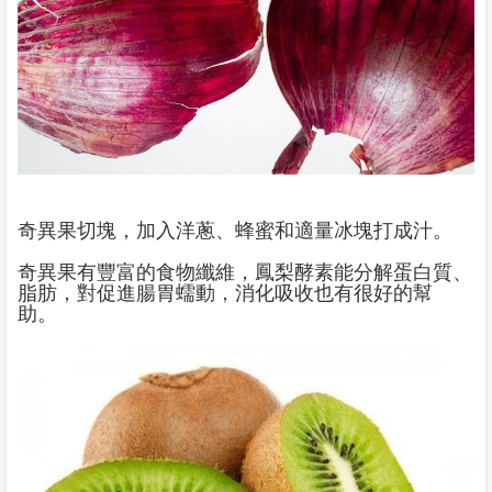
奇異果切塊，加入洋蔥、蜂蜜和適量冰塊打成汁。
奇異果有豐富的食物纖維，鳳梨酵素能分解蛋白質、
脂肪，對促進腸胃蠕動，消化吸收也有很好的幫
助。