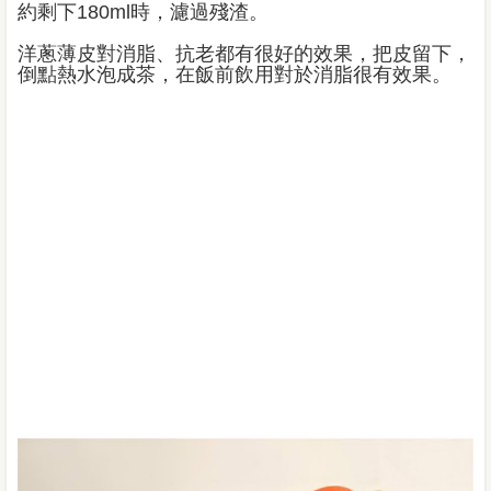
約剩下180ml時，濾過殘渣。
洋蔥薄皮對消脂、抗老都有很好的效果，把皮留下，
倒點熱水泡成茶，在飯前飲用對於消脂很有效果。