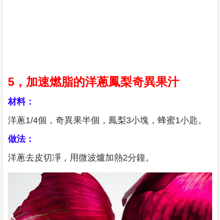
5，加速燃脂的洋蔥鳳梨奇異果汁
材料：
洋蔥1/4個，奇異果半個，鳳梨3小塊，蜂蜜1小匙。
做法：
洋蔥去皮切凈，用微波爐加熱2分鐘。