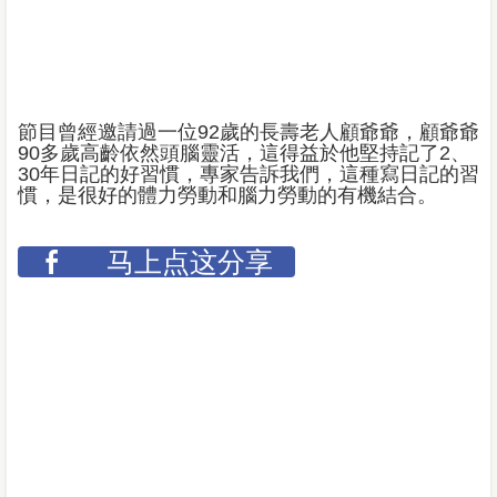
節目曾經邀請過一位92歲的長壽老人顧爺爺，顧爺爺
90多歲高齡依然頭腦靈活，這得益於他堅持記了2、
30年日記的好習慣，專家告訴我們，這種寫日記的習
慣，是很好的體力勞動和腦力勞動的有機結合。
马上点这分享