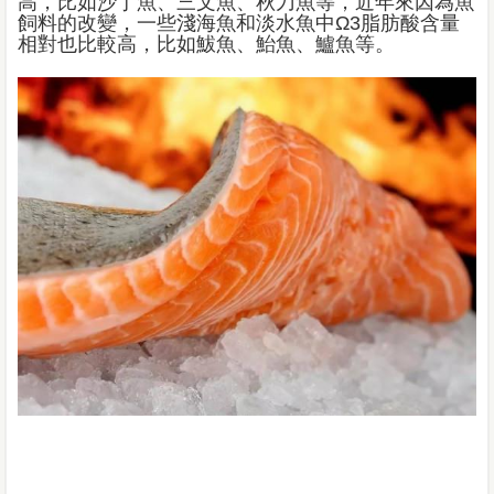
高，比如沙丁魚、三文魚、秋刀魚等，近年來因為魚
飼料的改變，一些淺海魚和淡水魚中Ω3脂肪酸含量
相對也比較高，比如鮁魚、鮐魚、鱸魚等。