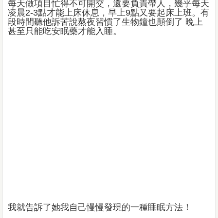
每天做項目忙得不可開交，還要負責帶人，幾乎每天
凌晨2-3點才能上床休息，早上9點又要起床上班。有
段時間聽他訴苦說熬夜習慣了生物鐘也顛倒了 晚上
甚至只能吃安眠藥才能入睡。
我就告訴了她我自己慢慢發現的一種睡眠方法！