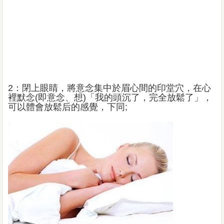
2：閉上眼睛，將意念集中於眉心間的印堂穴，在心
裡默念(即意念、想)「我的頭沉了，完全放鬆了」，
可以體會放鬆后的感覺，下同;