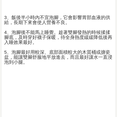
3、飯後半小時內不宜泡腳，它會影響胃部血液的供
給，長期下來會使人營養不良。
4、泡腳後不能馬上睡覺。趁著雙腳發熱的時候揉揉
腳底，及時穿好襪子保暖，待全身熱度緩緩降低後再
入睡效果最好。
5、泡腳最好用較深、底部面積較大的木質桶或搪瓷
盆，能讓雙腳舒服地平放進去，而且最好讓水一直浸
泡到小腿。