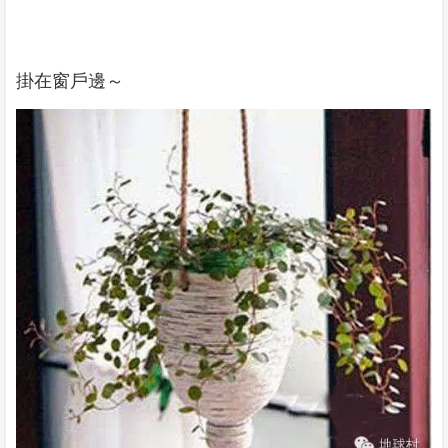
掛在窗戶邊～