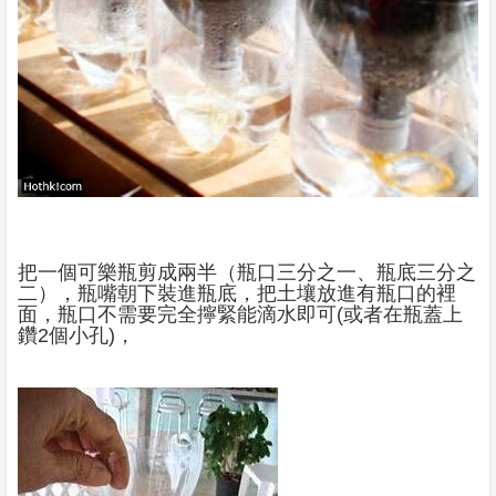
把一個可樂瓶剪成兩半（瓶口三分之一、瓶底三分之
二），瓶嘴朝下裝進瓶底，把土壤放進有瓶口的裡
面，瓶口不需要完全擰緊能滴水即可
(
或者在瓶蓋上
鑽
2
個小孔
)
，