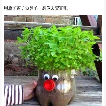
用瓶子蓋子做鼻子，想像力豐富吧
~