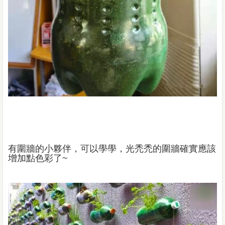
有圍牆的小夥伴，可以學學，光禿禿的圍牆確實應該
增加點色彩了
~