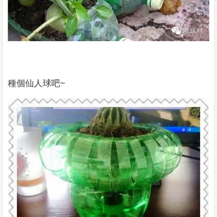
種個仙人球吧
~