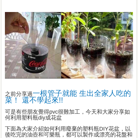
一根管子就能 生出全家人吃的
之前分享過
菜！ 還不學起來!!
可是有些朋友覺得pvc很難加工，今天和大家分享如
何利用塑料瓶diy成花盆
下面為大家介紹如何利用廢棄的
塑料瓶
DIY
花盆，以
後吃完的油壺和可樂瓶，都可以製作成漂亮的花盤和