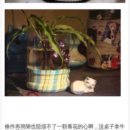
條件再簡陋也阻擋不了一顆養花的心啊，沒桌子拿牛