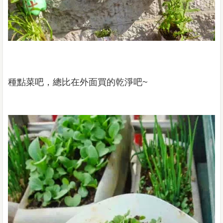
種點菜吧，總比在外面買的乾淨吧
~