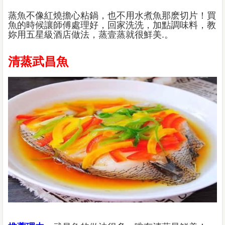
蒸魚不像紅燒擔心粘鍋，也不用水煮魚那麽切片！買
魚的時候讓師傅處理好，回家洗洗，加點調味料，教
妳用五星級酒店做法，蒸壹蒸就很鮮美.。
清蒸武昌魚