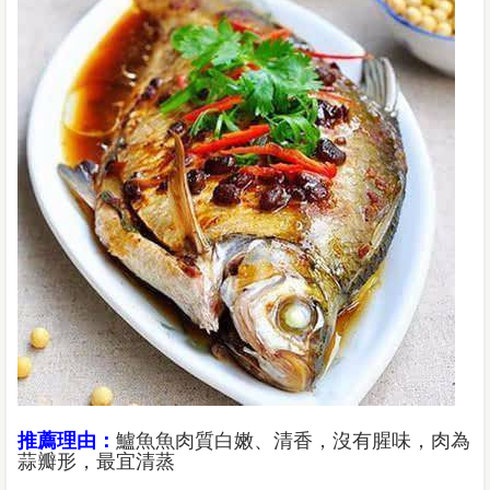
推薦理由：
鱸魚魚肉質白嫩、清香，沒有腥味，肉為
蒜瓣形，最宜清蒸