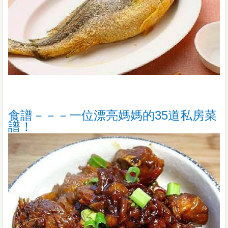
食譜－－－一位漂亮媽媽的35道私房菜
譜！