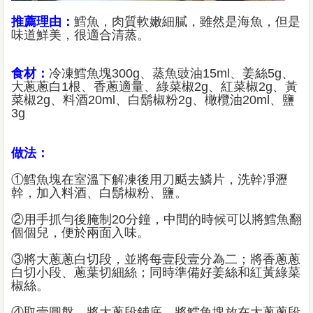
推薦理由：
鱈魚，肉質軟嫩細膩，雖然是海魚，但是
味道鮮美，很適合清蒸。
食材：
冷凍鱈魚塊300g、蒸魚豉油15ml、姜絲5g、
大蔥蔥白1根、香蔥適量、綠菜椒2g、紅菜椒2g、黃
菜椒2g、料酒20ml、白鬍椒粉2g、橄欖油20ml、鹽
3g
做法：
①鱈魚塊在室溫下解凍後用刀颳去鱗片，洗幹凈瀝
幹，加入料酒、白鬍椒粉、鹽。
②用手抓勻後腌制20分鐘，中間的時候可以將鱈魚翻
個個兒，便於兩面入味。
③將大蔥蔥白切段，並將每壹段壹分為二；將香蔥蔥
白切小段、蔥葉切細絲；同時準備好姜絲和紅黃綠菜
椒絲。
④取壹圓盤，將大蔥段鋪底，將鱈魚塊放在大蔥蔥段