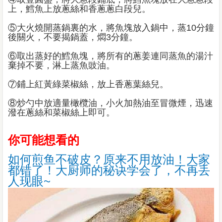
上，鱈魚上放蔥絲和香蔥蔥白段兒。
⑤大火燒開蒸鍋裏的水，將魚塊放入鍋中，蒸10分鐘
後關火，不要揭鍋蓋，燜3分鐘。
⑥取出蒸好的鱈魚塊，將所有的蔥姜連同蒸魚的湯汁
棄掉不要，淋上蒸魚豉油。
⑦鋪上紅黃綠菜椒絲，放上香蔥葉絲兒。
⑧炒勺中放適量橄欖油，小火加熱油至冒微煙，迅速
潑在蔥絲和菜椒絲上即可。
你可能想看的
如何煎鱼不破皮？原来不用放油！大家
都错了！大厨师的秘诀学会了，不再丢
人现眼~