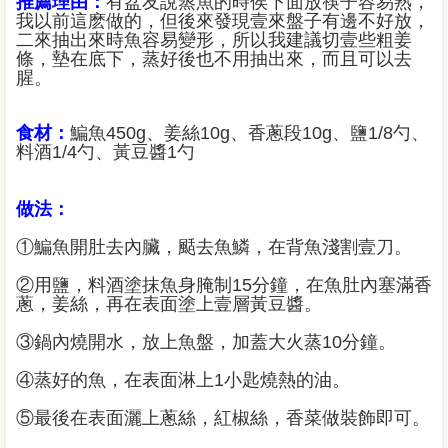
推薦理由：
有盆友說蒸魚的時侯下面放筷子容易熟，
我以前這麽做的，但後來發現壹來盤子有邊不好放，
二來抽出來時魚容易變形，所以我建議切壹些粗姜
條，墊在底下，蒸好後也不用抽出來，而且可以去
腥。
食材：
鯿魚450g、姜絲10g、香蔥段10g、鹽1/8勺、
料酒1/4勺、黃豆醬1勺
做法：
①鯿魚開肚去內臟，颳去魚鱗，在背魚淺割壹刀。
②用鹽，料酒塗抹魚身腌制15分鐘，在魚肚內塞滿香
蔥，姜絲，再在表面塗上壹層黃豆醬。
③鍋內燒開水，放上魚盤，加蓋大火蒸10分鐘。
④蒸好的魚，在表面淋上1小匙燒熱的油。
⑤最後在表面灑上蔥絲，紅椒絲，香菜做裝飾即可。