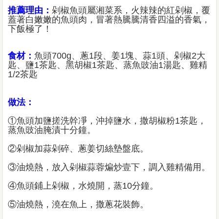
推薦理由：
剁椒魚頭屬湘菜系，火辣辣的紅剁椒，覆
蓋著白嫩嫩的魚頭肉，冒著熱騰騰清香四溢的香氣，
下飯極了！
食材：
魚頭700g、蔥1段、姜1塊、蒜1頭、剁椒2大
匙、鹽1茶匙、黑胡椒1茶匙、蒸魚豉油1湯匙、雞精
1/2茶匙
做法：
①魚頭加鹽搓洗幹凈，沖掉鹽水，撒胡椒粉1茶匙，
蒸魚豉油腌漬十分鐘。
②剁椒加蒜剁碎、蔥姜切絲墊盤底。
③油燒熱，放入剁椒蒜蓉煸炒壹下，調入雞精備用。
④魚頭鋪上剁椒，水燒開，蒸10分鐘。
⑤油燒熱，澆在魚上，撒蔥花裝飾。