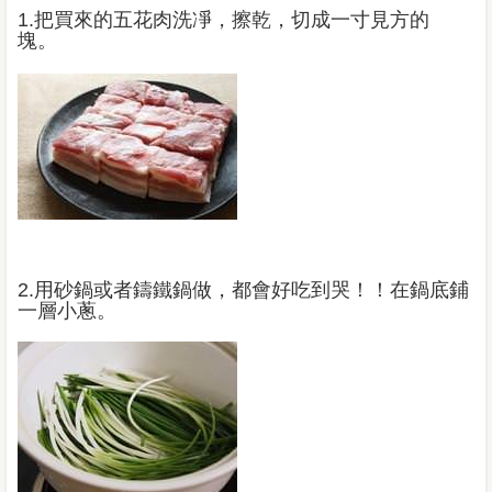
1.把買來的五花肉洗凈，擦乾，切成一寸見方的
塊。
2.用砂鍋或者鑄鐵鍋做，都會好吃到哭！！在鍋底鋪
一層小蔥。