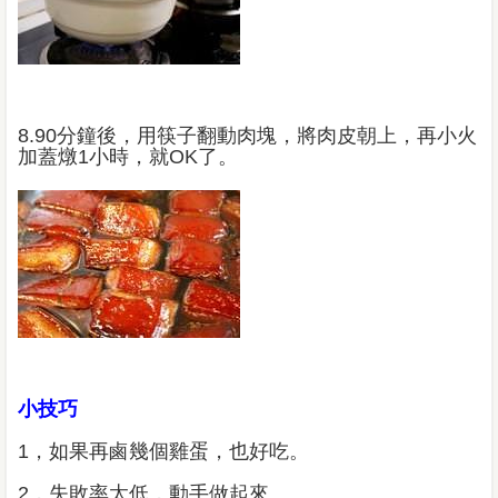
8.90分鐘後，用筷子翻動肉塊，將肉皮朝上，再小火
加蓋燉1小時，就OK了。
小技巧
1，如果再鹵幾個雞蛋，也好吃。
2，失敗率太低，動手做起來。