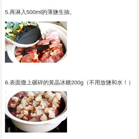
5.再淋入500ml的薄鹽生抽。
6.表面撒上碾碎的黃晶冰糖200g（不用放鹽和水！）