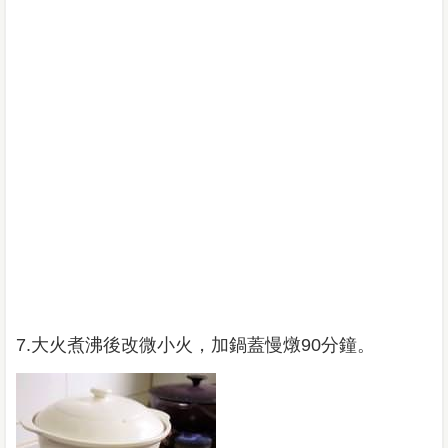
7.大火煮沸後改微小火，加鍋蓋慢燉90分鐘。