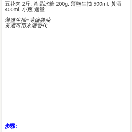
五花肉 2斤, 黃晶冰糖 200g, 薄鹽生抽 500ml, 黃酒
400ml, 小蔥 適量
薄鹽生抽=
薄鹽醬油
黃酒可用米酒替代
步驟: