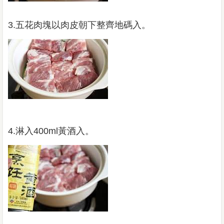
3.五花肉塊以肉皮朝下整齊地碼入。
4.淋入400ml黃酒入。