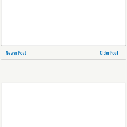
Newer Post
Older Post