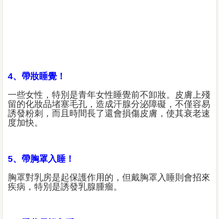
4、帶妝睡覺！
一些女性，特別是青年女性睡覺前不卸妝。皮膚上殘
留的化妝品堵塞毛孔，造成汗腺分泌障礙，不僅容易
誘發粉刺，而且時間長了還會損傷皮膚，使其衰老速
度加快。
5、帶胸罩入睡！
胸罩對乳房是起保護作用的，但戴胸罩入睡則會招來
疾病，特別是誘發乳腺腫瘤。