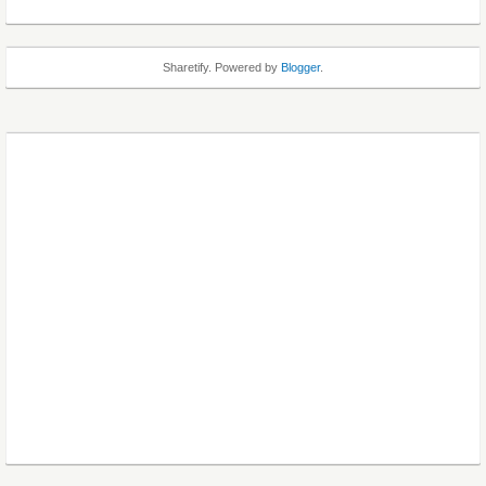
Sharetify. Powered by
Blogger
.