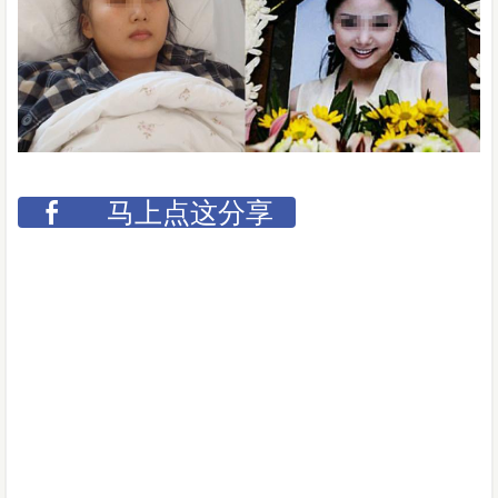
马上点这分享