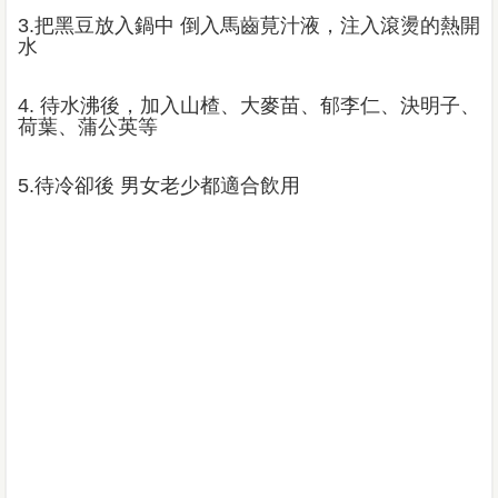
3.把黑豆放入鍋中 倒入馬齒莧汁液，注入滾燙的熱開
水
4. 待水沸後，加入山楂、大麥苗、郁李仁、決明子、
荷葉、蒲公英等
5.待冷卻後 男女老少都適合飲用