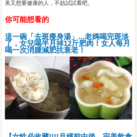
美又想要健康的人，不妨試試看吧。
你可能想看的
這一碗「去斑瘦身湯」...老媽喝完斑淡
了，女兒喝半月掉12斤肥肉！女人每月
喝一次消腫減肥抗衰老！
【女性必收藏!!!!月經前中後，完美飲食