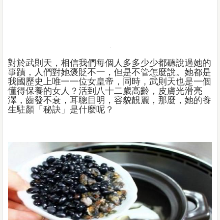
對於武則天，相信我們每個人多多少少都聽說過她的
事蹟，人們對她褒貶不一，但是不管怎麼說。她都是
我國歷史上唯一一位女皇帝，同時，武則天也是一個
懂得保養的女人？活到八十二歲高齡，皮膚光滑亮
澤，齒發不衰，耳聰目明，容貌靚麗，那麼，她的養
生駐顏「秘訣」是什麼呢？