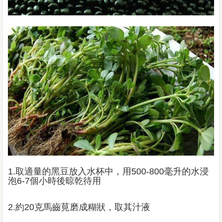
1.取適量的黑豆放入水杯中，用500-800毫升的水浸
泡6-7個小時後晾乾待用
2.約20克馬齒莧磨成糊狀，取其汁液