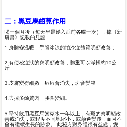
二：黑豆馬齒莧作用
喝一個月後（每天早晨幾入睡前各喝一次），據《新
唐書》記載的見證：
1.身體變溫暖，手腳冰涼的怕冷症體質明顯改善；
2.有便秘症狀的會明顯改善，體重可以減輕約10公
斤
3.皮膚變得細嫩，痘痘會消失，斑會變淡
4.去掉多餘贅肉，腰圍變細。
5.堅持飲用黑豆馬齒莧水一年以上，有斑的會明顯改
善或消失，或程度不同地縮小，或顏色變淺，而且不
會有繼續生長的跡象。 此秘方對身體很有益處，愛