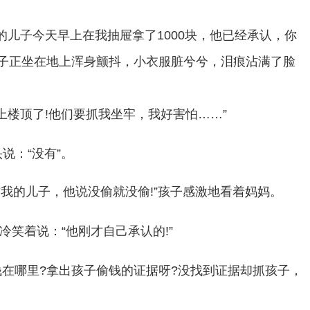
的儿子今天早上在我抽屉拿了1000块，他已经承认，你
子正坐在地上浑身颤抖，小衣服脏兮兮，泪痕沾满了脸
上楼顶了!他们要抓我坐牢，我好害怕……”
说：“没有”。
我的儿子，他说没偷就没偷!”孩子感激地看着妈妈。
冷笑着说：“他刚才自己承认的!”
钱在哪里?拿出孩子偷钱的证据呀?没找到证据却抓孩子，