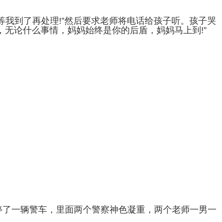
等我到了再处理!”然后要求老师将电话给孩子听。孩子哭
怕，无论什么事情，妈妈始终是你的后盾，妈妈马上到!”
停了一辆警车，里面两个警察神色凝重，两个老师一男一