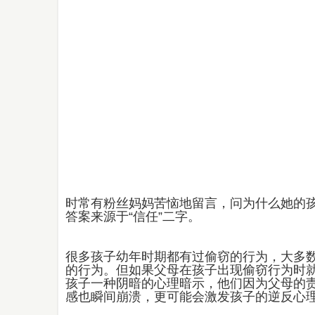
时常有粉丝妈妈苦恼地留言，问为什么她的
答案来源于“信任”二字。
很多孩子幼年时期都有过偷窃的行为，大多数
的行为。但如果父母在孩子出现偷窃行为时就
孩子一种阴暗的心理暗示，他们因为父母的
感也瞬间崩溃，更可能会激发孩子的逆反心理