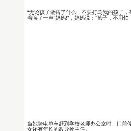
“无论孩子做错了什么，不要打骂我的孩子，
着唤了一声“妈妈!”，妈妈说：“孩子，不用
当她骑电单车赶到学校老师办公室时，门前
女还有年长的教导处主任。