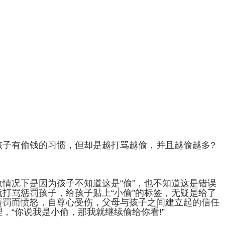
孩子有偷钱的习惯，但却是越打骂越偷，并且越偷越多?
情况下是因为孩子不知道这是“偷”，也不知道这是错误
打骂惩罚孩子，给孩子贴上“小偷”的标签，无疑是给了
责罚而愤怒，自尊心受伤，父母与孩子之间建立起的信任
，“你说我是小偷，那我就继续偷给你看!”