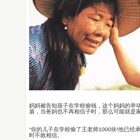
妈妈被告知孩子在学校偷钱，这个妈妈的举
盾，当爸妈也不再相信子时，那么可能就是
“你的儿子在学校偷了王老师1000块!他已
时不敢相信。