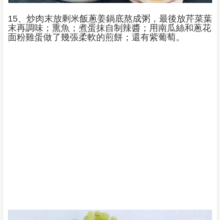
15、炒肉末放剩米飯蔥姜鍋底熬成粥，最後放芹菜葉
末再調味；熏魚；煮蛋抹自制辣醬；用南瓜絲和蔥花
面粉雞蛋做了幾張柔軟的煎餅；還有紫葡萄。