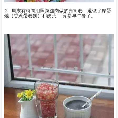
2、周末有時間用照燒雞肉做的壽司卷，還做了厚蛋
燒（香蔥蛋卷餅）和奶茶 ，算是早午餐了。