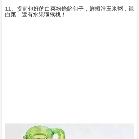
11、提前包好的白菜粉條餡包子，鮮蝦滑玉米粥，辣
白菜，還有水果獼猴桃！