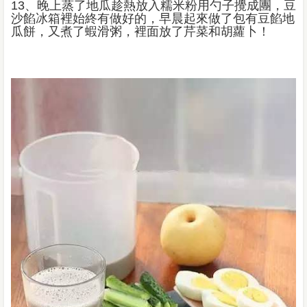
13、晚上蒸了地瓜趁熱放入糯米粉用勺子攪成團，豆
沙餡冰箱裡始終有做好的，早晨起來做了包有豆餡地
瓜餅，又煮了蝦滑粥，裡面放了芹菜和胡蘿卜！