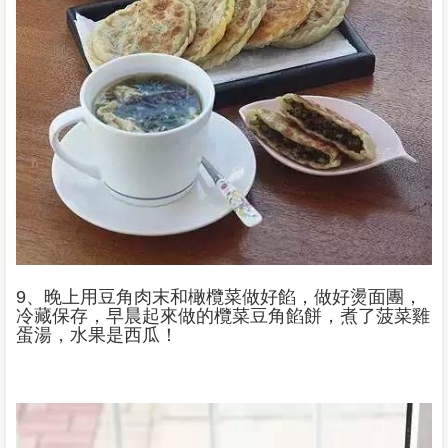
9、晚上用豆角肉末和橄欖菜做好餡，做好燙面團，
冷藏保存，早晨起來做的欖菜豆角餡餅，煮了菠菜雞
蛋湯，水果是西瓜！