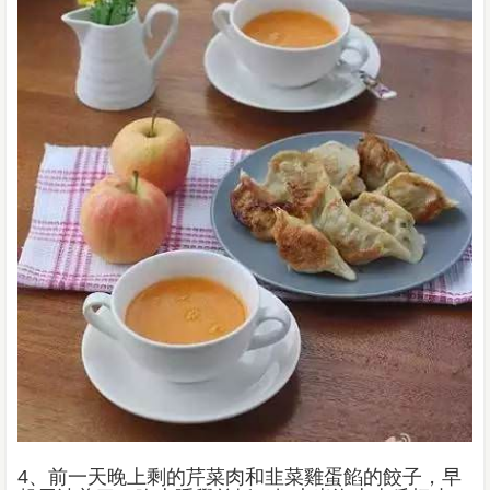
4、前一天晚上剩的芹菜肉和韭菜雞蛋餡的餃子，早