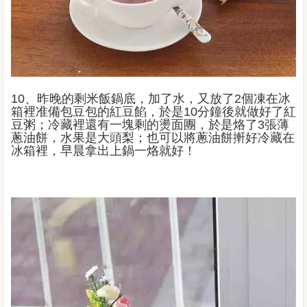
10、昨晚的剩米飯鍋底，加了水，又放了2個凍在冰
箱裡准備包豆包的紅豆餡，於是10分鐘後就做好了紅
豆粥；冷藏裡還有一塊剩的燙面團，於是烙了3張薄
蔥油餅，水果是大頭梨；也可以將蔥油餅搟好冷藏在
冰箱裡，早晨拿出上鍋一烙就好！