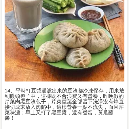
14、平時打豆漿過濾出來的豆渣都冷凍保存，用來放
到饅頭包子中，這樣既不會浪費又有營養，昨晚做的
芹菜肉黑豆渣包子，芹菜莖葉全部留下洗淨沒有焯直
接切成末放入肉餡中，這樣營養一點不流失，而且芹
菜味濃；早上又打了黑豆漿，還有煮蛋，黃瓜蘸
醬！