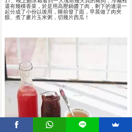
17、晚上翻冰箱看到一大塊前幾天買的豬肉，冷藏裡
還有幾棵香菜，於是用高壓鍋醬了肉，剩下的連湯一
起分成了小份以後用，睡前發了面，早晨做了肉夾
饃、煮了麥片玉米粥，切幾片西瓜！