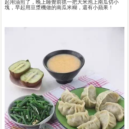
起用油煎了，晚上睡覺前抓一把大米泡上南瓜切小
塊，早起用豆漿機做的南瓜米糊，還有小蘋果！