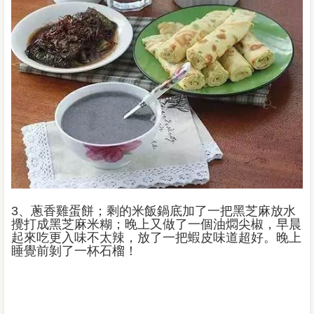
3、蔥香雞蛋餅；剩的米飯鍋底加了一把黑芝麻放水
攪打成黑芝麻米糊；晚上又做了一個油燜尖椒，早晨
起來吃更入味不太辣，放了一把蝦皮味道超好。晚上
睡覺前剝了一杯石榴！