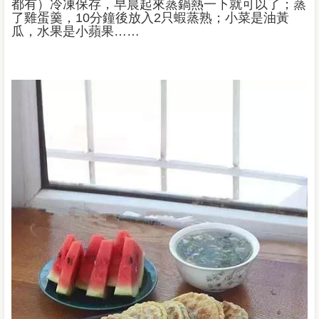
都有）冷凍保存，早晨起來蒸鍋熱一下就可以了；蒸
了雞蛋羹，10分鐘後放入2只蝦蒸熟；小菜是油黃
瓜，水果是小蘋果……