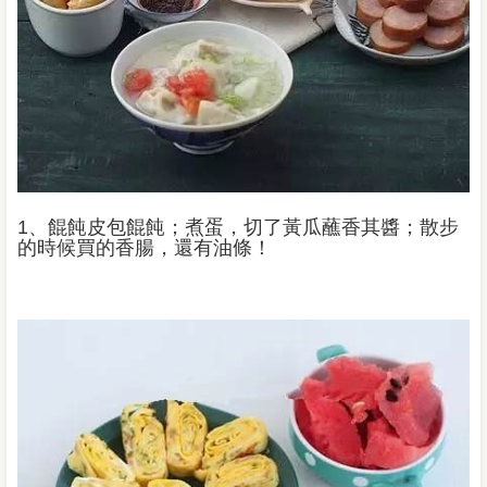
1、餛飩皮包餛飩；煮蛋，切了黃瓜蘸香其醬；散步
的時候買的香腸，還有油條！