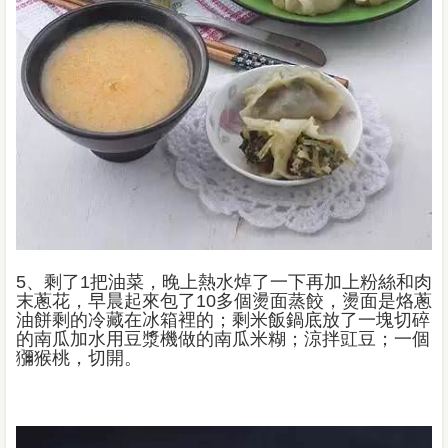
5、剩了1把油菜，晚上熱水焯了一下再加上粉絲和肉
末蔥花，早晨起來包了10多個燙面蒸餃，燙面是烙蔥
油餅剩的冷藏在冰箱裡的；剩米飯鍋底放了一塊切碎
的南瓜加水用豆漿機做的南瓜米糊；涼拌豇豆；一個
獼猴桃，切開。