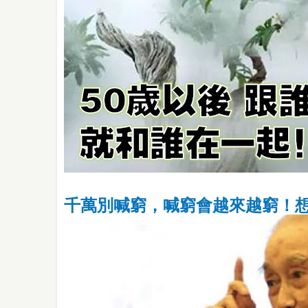
千萬別喊窮，喊窮會越來越窮！想