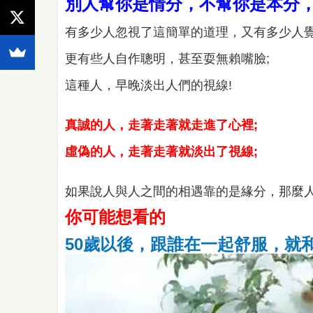
別人幫你是情分，不幫你是本分
有多少人忽視了這簡單的道理，又有多少人覺
更有些人自作聰明，甚至耍無賴嘴臉;
這種人，早晚淡出人們的視線!
真誠的人，走著走著就走進了心裡;
虛偽的人，走著走著就淡出了視線;
如果說人與人之間的相遇靠的是緣分，那麼人
你可能想看的
50歲以後，跟誰在一起舒服，就