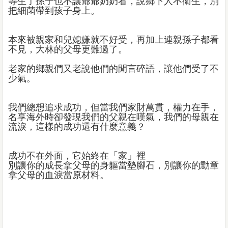
等生了孫子也不讓爺爺奶奶看，說鄉下人不衛生，別
把細菌帶到孩子身上。
本來被親家和兒媳嫌就不好受，再加上連親孫子都看
不見，大林的父母更難過了。
老家的鄉親們又老說他們的閒言碎語，讓他們受了不
少氣。
我們總想追求成功，但當我們家財萬貫，權力在手，
名享海外時卻發現我們的父親在嘆氣，我們的母親在
流淚，這樣的成功還有什麼意義？
成功不在外面，它始終在「家」裡
別讓你的成長拿父母的身軀當墊腳石，別讓你的勳章
拿父母的血淚當原材料。