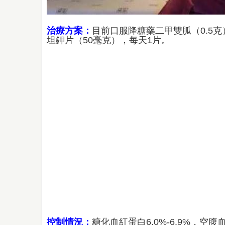
治療方案：
目前口服降糖藥二甲雙胍（0.5
坦鉀片（50毫克），每天1片。
控制情況：
糖化血紅蛋白6.0%-6.9%，空腹血糖5