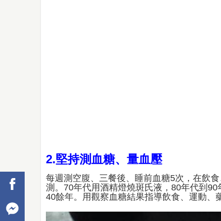
2.堅持測血糖、量血壓
每週測空腹、三餐後、睡前血糖5次，在飲
測。70年代用酒精燈燒斑氏液，80年代到9
40餘年。用觀察血糖結果指導飲食、運動、