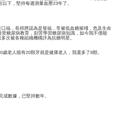
毫米汞柱以下，堅持每週測量血壓23年了。
是口福，長得胖認為是發福，常被低血糖摧殘，危及生命
接受糖尿病教育，刻苦學習糖尿病知識，如今我不僅能
還多次被各種組織機構評為抗糖明星。
80歲老人能有20顆牙就是健康老人，我還多了8顆。
督完成數據，已堅持數年。