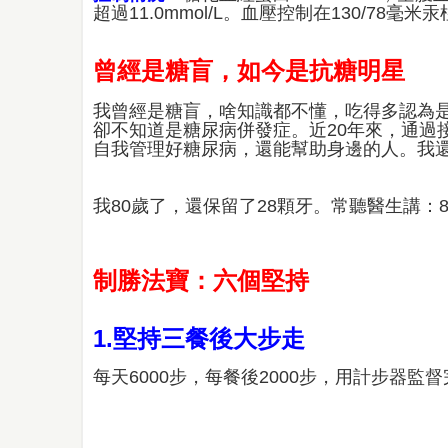
超過11.0mmol/L。血壓控制在130/78
曾經是糖盲，如今是抗糖明星
我曾經是糖盲，啥知識都不懂，吃得多認為
卻不知道是糖尿病併發症。近20年來，通過
自我管理好糖尿病，還能幫助身邊的人。我
我80歲了，還保留了28顆牙。常聽醫生講：
制勝法寶：六個堅持
1.堅持三餐後大步走
每天6000步，每餐後2000步，用計步器監