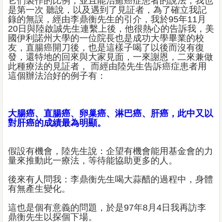
它們製作的比例，並且能治癒癌症患者的說法，我也
是第一次 聽說，以及遇到了見証者，為了確立我記
錄的無誤，經由李鼎衡先生的引介，我於95年11月
20日與陸啟誠先生連繫上後，他很熱心的告訴我，美
國伊利諾州大學的一位院長也是成功大學畢業的校
友，直腸癌開刀後，也是這樣子喝了以後而沒有復
發，還特地的回來與大家見面，一來謝恩，二來兼做
此種療法的見証者， 而經由陸先生告訴癌症患者用
這個辦法治好的例子有：
大腸癌、直腸癌、卵巢癌、淋巴癌、肝癌，此中又以
對肝癌的成績最為明顯。
假設有機會，陸先生說：企望有機會能用基金會的力
量來推動此一療法，等待能協助更多的人。
後來有人問我：李鼎衡先生喝大蒜醋的過程中，身體
有無產生變化。
這也是個有意義的問題，於是97年8月4日我再訪李
鼎衡先生以探個下場。