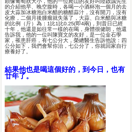
顆像葡萄狀大小，他的一位爬山的友好叫陸啟誠先生
的介紹他早、晚空腹時，各喝一小酒杯泡一個月的去
皮大蒜加冰糖泡白米醋的糖醋蒜汁，沒有開刀，沒有
化療，二個月後腫瘤就失落了，大蒜、白米醋與冰糖
的比例（斤）為：1比1比0.25(即4兩)，到昔日已經
十年，他還是如往常一樣的在喝，身體很健朗，他還
告訴我，他的一位叫陳寶文的友好，是一位金石學
家，罹患肝癌，有七公分大，榮總醫生告訴他說：四
公分如下，我們會幫你治，七公分了，你就回家自行
療養好了。
結果他也是喝這個好的，到今日，也有
廿年了。