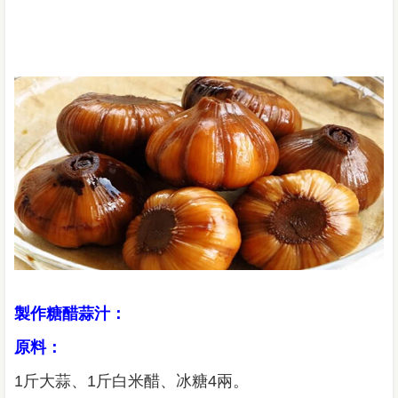
製作糖醋蒜汁：
原料：
1斤大蒜、1斤白米醋、冰糖4兩。