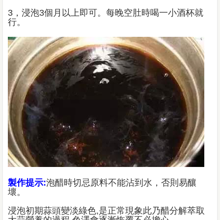
3，浸泡3個月以上即可。每晚空肚時喝一小酒杯就
行。
製作提示:
泡醋時切忌原料不能沾到水，否則易釀
壞。
浸泡初期蒜頭變淡綠色,是正常現象此乃醋分解萃取
大蒜營養的過程,色澤會逐漸恢覆不必擔心。