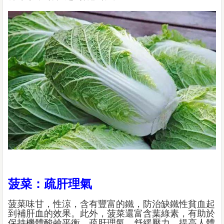
菠菜：疏肝理氣
菠菜味甘，性涼，含有豐富的鐵，防治缺鐵性貧血起
到補肝血的效果。此外，菠菜還富含葉綠素，有助於
保持機體酸鹼平衡、疏肝理氣、舒緩壓力、提高人體