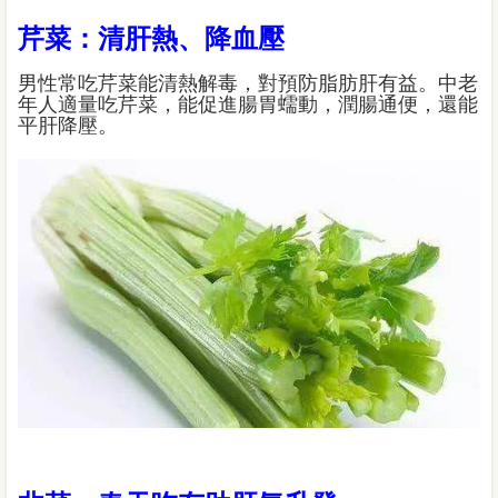
芹菜：清肝熱、降血壓
男性常吃芹菜能清熱解毒，對預防脂肪肝有益。中老
年人適量吃芹菜，能促進腸胃蠕動，潤腸通便，還能
平肝降壓。