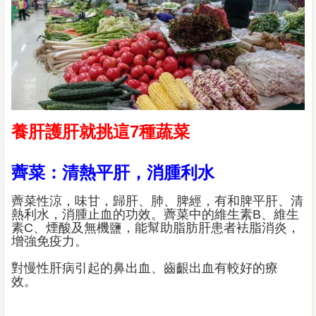
養肝護肝就挑這7種蔬菜
薺菜：清熱平肝，消腫利水
薺菜性涼，味甘，歸肝、肺、脾經，有和脾平肝、清
熱利水，消腫止血的功效。薺菜中的維生素B、維生
素C、煙酸及無機鹽，能幫助脂肪肝患者袪脂消炎，
增強免疫力。
對慢性肝病引起的鼻出血、齒齦出血有較好的療
效。