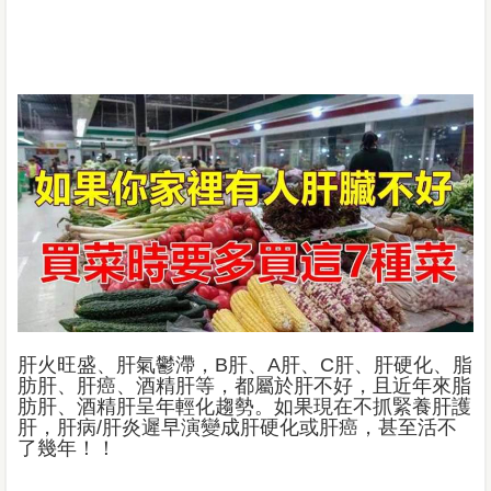
肝火旺盛、肝氣鬱滯，B肝、A肝、C肝、肝硬化、脂
肪肝、肝癌、酒精肝等，都屬於肝不好，且近年來脂
肪肝、酒精肝呈年輕化趨勢。如果現在不抓緊養肝護
肝，肝病/肝炎遲早演變成肝硬化或肝癌，甚至活不
了幾年！！