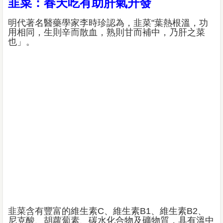
韭菜：春天吃有助肝氣升發
明代著名醫藥學家李時珍認為，韭菜"葉熱根溫，功
用相同，生則辛而散血，熟則甘而補中，乃肝之菜
也」。
韭菜含有豐富的維生素C、維生素B1、維生素B2、
尼克酸、胡蘿蔔素、碳水化合物及礦物質，具有溫中