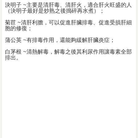
決明子 ~主要是清肝毒、清肝火，適合肝火旺盛的人
（決明子最好是炒熟之後搗碎再水煮）；
菊苣 ~清肝利膽，可以促進肝臟排毒、促進受損肝細
胞的修復；
蒲公英 ~有排毒作用，還能夠緩解肝臟炎症；
白茅根 ~清熱解毒，解毒之後其利尿作用讓毒素全部
排出。