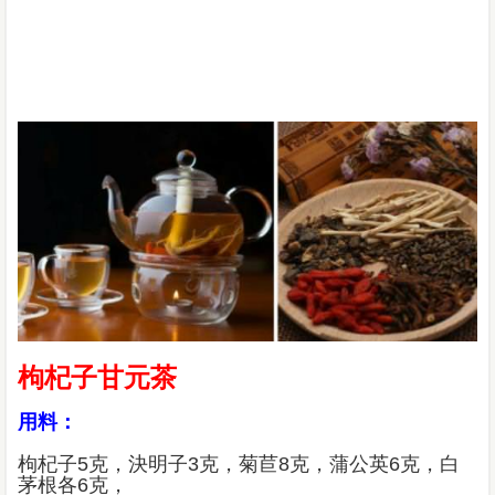
枸杞子甘元茶
用料：
枸杞子5克，決明子3克，菊苣8克，蒲公英6克，白
茅根各6克，