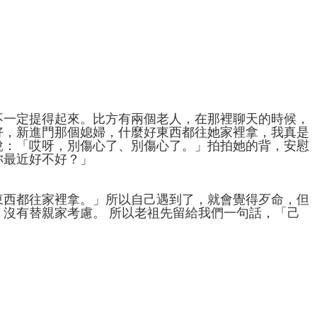
不一定提得起來。比方有兩個老人，在那裡聊天的時候，
好，新進門那個媳婦，什麼好東西都往她家裡拿，我真是
說：「哎呀，別傷心了、別傷心了。」拍拍她的背，安慰
妳最近好不好？」
東西都往家裡拿。」所以自己遇到了，就會覺得歹命，但
沒有替親家考慮。 所以老祖先留給我們一句話，「己