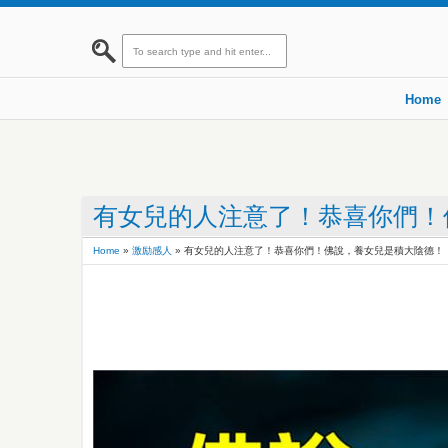
Home
有女兒的人注意了！恭喜你們！
Home
»
激励感人
»
有女兒的人注意了！恭喜你們！佛說，養女兒是積大陰德！