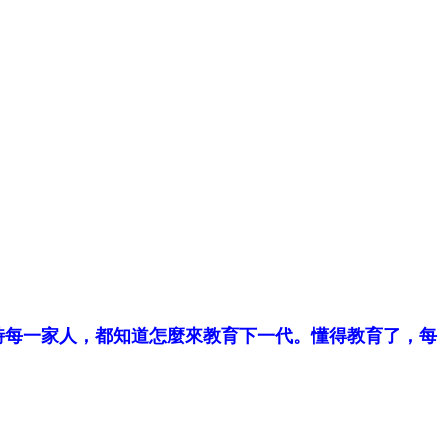
時每一家人，都知道怎麼來教育下一代。懂得教育了，每