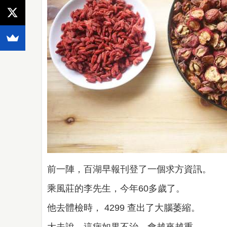
前一陣，百湖早報刊登了一個求方資訊。
乘風莊的李先生，今年60多歲了。
他去體檢時， 4299 查出了大腦萎縮。