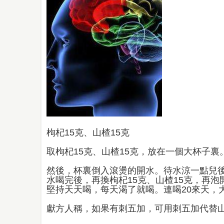
枸杞15克、山楂15克
取枸杞15克、山楂15克，放在一個大杯子裏
然後，杯裏倒入滾燙的開水。待水涼一點兒
水喝完後，再換枸杞15克、山楂15克，再泡
堅持天天喝，每天渴了就喝。連喝20來天，
獻方人稱，如果有刺五加，可用刺五加代替