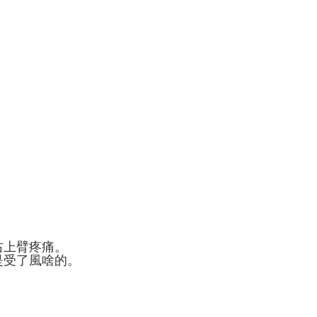
右上臂疼痛。
是受了風啥的。