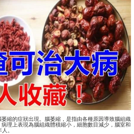
腦萎縮的症狀出現。腦萎縮，是指由各種原因導致腦組織
。病理上表現為腦組織體積縮小，細胞數目減少，腦室和
老年人。