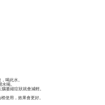
。
後，喝此水。
開水喝。
大腦萎縮症狀就會減輕。
山楂使用，效果會更好。