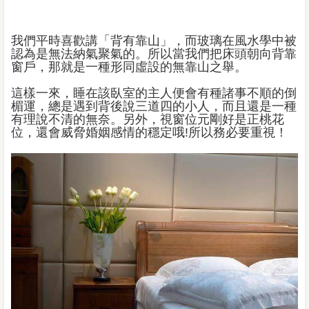
我們平時喜歡講「背有靠山」，而玻璃在風水學中被
認為是無法納氣聚氣的。所以當我們把床頭朝向背靠
窗戶，那就是一種形同虛設的無靠山之舉。
這樣一來，睡在該臥室的主人便會有種諸事不順的倒
楣運，總是遇到背後說三道四的小人，而且還是一種
有理說不清的無奈。另外，視窗位元剛好是正桃花
位，還會威脅婚姻感情的穩定哦!所以務必要重視！