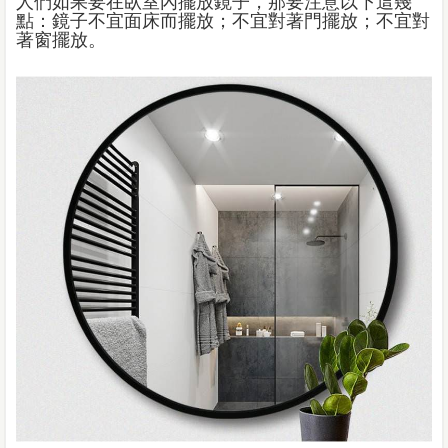
人們如果要在臥室內擺放鏡子，那要注意以下這幾
點：鏡子不宜面床而擺放；不宜對著門擺放；不宜對
著窗擺放。