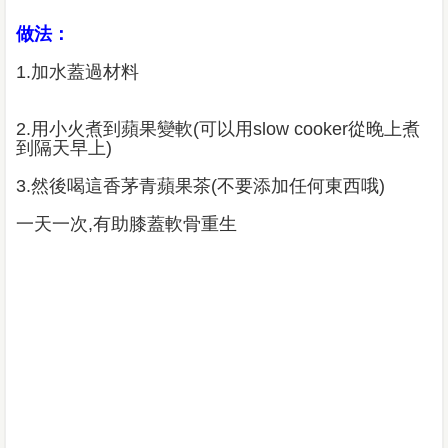
做法：
1.加水蓋過材料
2.用小火煮到蘋果變軟(可以用slow cooker從晚上煮
到隔天早上)
3.然後喝這香茅青蘋果茶(不要添加任何東西哦)
一天一次,有助膝蓋軟骨重生