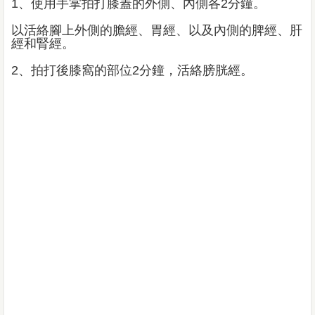
1、使用手掌拍打膝蓋的外側、內側各2分鐘。
以活絡腳上外側的膽經、胃經、以及內側的脾經、肝
經和腎經。
2、拍打後膝窩的部位2分鐘，活絡膀胱經。