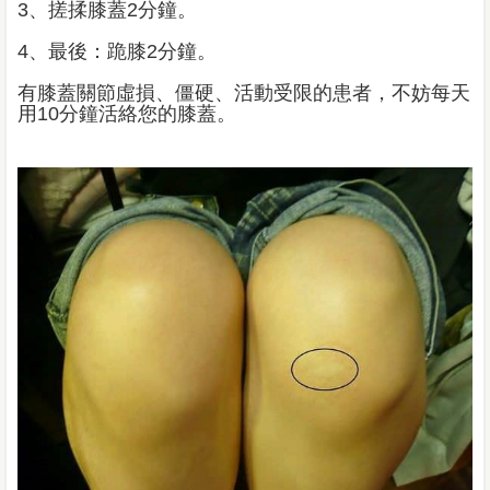
3、搓揉膝蓋2分鐘。
4、最後：跪膝2分鐘。
有膝蓋關節虛損、僵硬、活動受限的患者，不妨每天
用10分鐘活絡您的膝蓋。