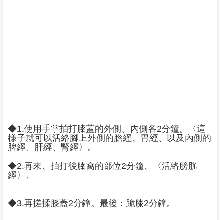
◆1.使用手掌拍打膝蓋的外側、內側各2分鐘。〈這
樣子就可以活絡腳上外側的膽經、胃經、以及內側的
脾經、肝經、腎經〉。
◆2.再來、拍打後膝窩的部位2分鐘、〈活絡膀胱
經〉。
◆3.再搓揉膝蓋2分鐘。最後：跪膝2分鐘。