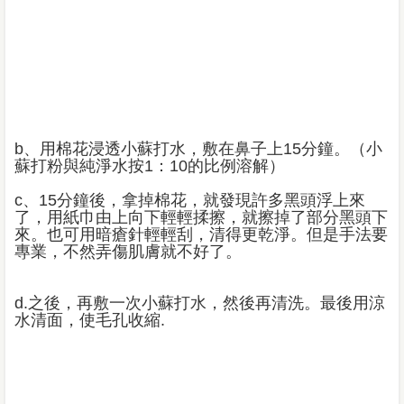
b、用棉花浸透小蘇打水，敷在鼻子上15分鐘。（小
蘇打粉與純淨水按1：10的比例溶解）
c、15分鐘後，拿掉棉花，就發現許多黑頭浮上來
了，用紙巾由上向下輕輕揉擦，就擦掉了部分黑頭下
來。也可用暗瘡針輕輕刮，清得更乾淨。但是手法要
專業，不然弄傷肌膚就不好了。
d.之後，再敷一次小蘇打水，然後再清洗。最後用涼
水清面，使毛孔收縮.