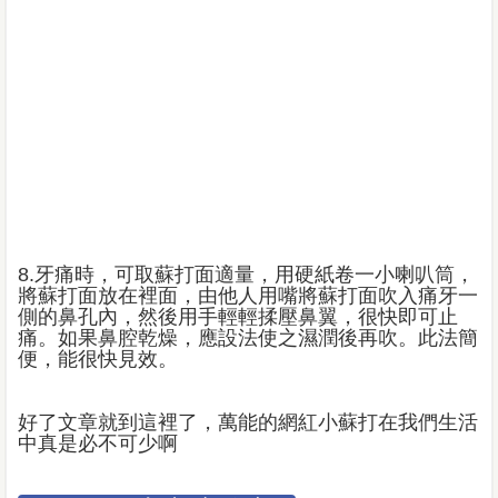
8.牙痛時，可取蘇打面適量，用硬紙卷一小喇叭筒，
將蘇打面放在裡面，由他人用嘴將蘇打面吹入痛牙一
側的鼻孔內，然後用手輕輕揉壓鼻翼，很快即可止
痛。如果鼻腔乾燥，應設法使之濕潤後再吹。此法簡
便，能很快見效。
好了文章就到這裡了，萬能的網紅小蘇打在我們生活
中真是必不可少啊