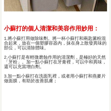
小蘇打的個人清潔和美容作用妙用：
1.將小蘇打用做除味劑。將一杯小蘇打和兩匙澱粉混
合起來，放在一個塑膠容器內，抹在身上散發異味的
部位，可以清除體味。
2.小蘇打是有輕微磨蝕作用的清潔劑，是極好的天然
「牙粉」。加一點小蘇打在牙膏裡，可以中和異味，
還可以充當增白劑。
3.加一點小蘇打在洗面乳裡，或者用小蘇打和燕麥片
做面膜，有助於改善肌膚；