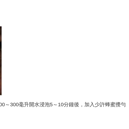
0～300毫升開水浸泡5～10分鐘後，加入少許蜂蜜攪勻