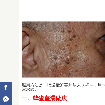
服用方法是：取適量鮮薑片放入水杯中，用20
當水飲。
一、蜂蜜薑湯做法