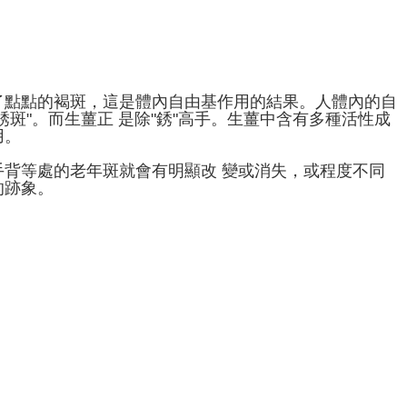
了點點的褐斑，這是體內自由基作用的結果。人體內的自
斑"。而生薑正 是除"銹"高手。生薑中含有多種活性成
用。
背等處的老年斑就會有明顯改 變或消失，或程度不同
的跡象。