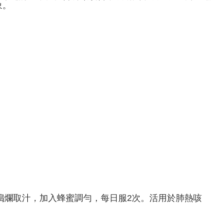
跡象。
梨搗爛取汁，加入蜂蜜調勻，每日服2次。活用於肺熱咳