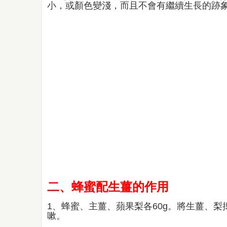
小，或顏色變淺，而且不會有繼續生長的
二、蜂蜜配生薑的作用
1、蜂蜜、主薑、蘋果梨各60g。將生薑、
嗽。