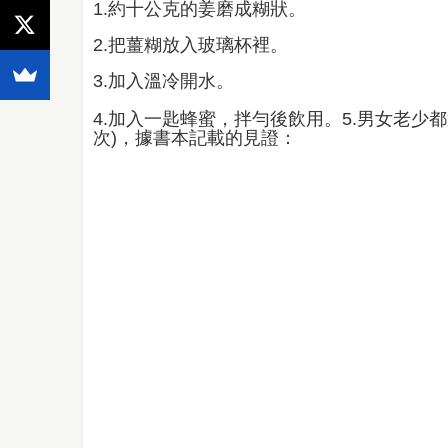
1.約十公克的姜磨成糊狀。
2.把薑糊放入玻璃杯裡。
3.加入溫冷開水。
4.加入一匙蜂蜜，拌勻後飲用。5.男女老少
次)，據書本記載的見證：