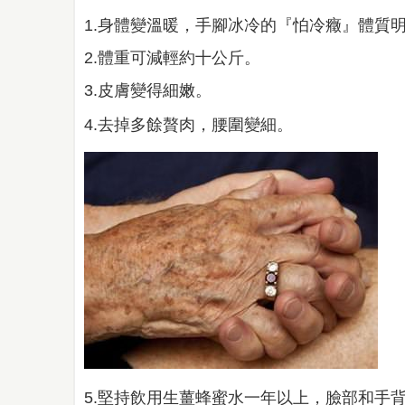
1.身體變溫暖，手腳冰冷的『怕冷癥』體質
2.體重可減輕約十公斤。
3.皮膚變得細嫩。
4.去掉多餘贅肉，腰圍變細。
5.堅持飲用生薑蜂蜜水一年以上，臉部和手