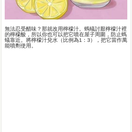
無法忍受醋味？那就改用檸檬汁。螞蟻討厭檸檬汁裡
的檸檬酸，所以你也可以把它噴在屋子周圍，防止螞
蟻靠近。將檸檬汁兌水（比例為1：3），把它當作萬
能噴劑使用。