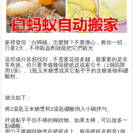
家裡發現「白螞蟻」怎麼辦？不要擔心，教你一招，
只要2天，不用殺蟲劑就能把它們殺光
這些成分容易找到，不需要花很多錢，最重要的是非
常有效。你只要準備幾張硬紙皮或索引卡（1個陷阱
用1張）、1瓶玉米糖漿或其它黏乎乎的含糖食物和硼
酸粉。
做法如下：
將2湯匙玉米糖漿和2湯匙硼酸倒入小碗拌勻。
拌成黏乎乎但不稀的糊狀物。如果太稀，可以放多一
點硼酸。
用勺子將糊狀物塗在硬紙皮上，每張硬紙皮都是1個