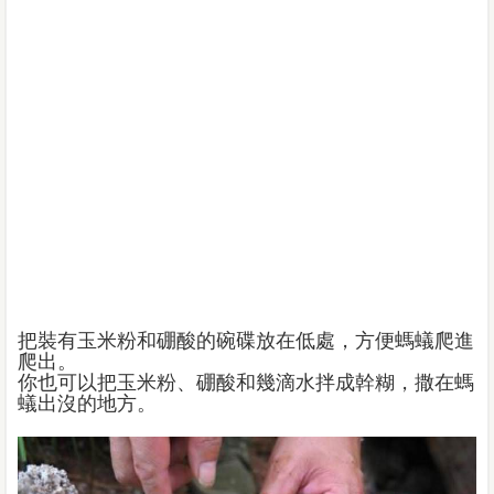
把裝有玉米粉和硼酸的碗碟放在低處，方便螞蟻爬進
爬出。
你也可以把玉米粉、硼酸和幾滴水拌成幹糊，撒在螞
蟻出沒的地方。