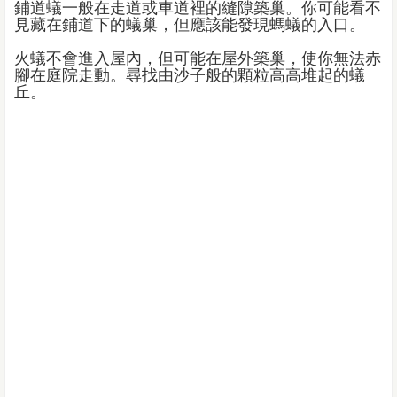
鋪道蟻一般在走道或車道裡的縫隙築巢。你可能看不
見藏在鋪道下的蟻巢，但應該能發現螞蟻的入口。
火蟻不會進入屋內，但可能在屋外築巢，使你無法赤
腳在庭院走動。尋找由沙子般的顆粒高高堆起的蟻
丘。