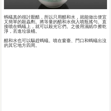
螞蟻真的很討厭醋，所以只用醋和水，就能做出便宜
又簡單的殺蟲劑。將等量的醋和水倒入噴瓶搖勻。直
接噴在螞蟻上，就可以殺光它們。之後用濕紙巾擦乾
淨，丟進垃圾桶。
醋和水也可以驅趕螞蟻。噴在窗臺、門口和螞蟻出沒
的其它地方四周。