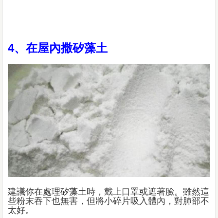
4、在屋內撒矽藻土
建議你在處理矽藻土時，戴上口罩或遮著臉。雖然這
些粉末吞下也無害，但將小碎片吸入體內，對肺部不
太好。