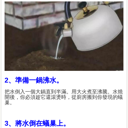
2、準備一鍋沸水。
把水倒入一個大鍋直到半滿。用大火煮至沸騰。水燒
開後，你必須趁它還滾燙時，從廚房搬到你發現的蟻
巢。
3、將水倒在蟻巢上。