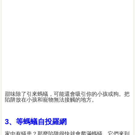
甜味除了引來螞蟻，可能還會吸引你的小孩或狗。把
陷阱放在小孩和寵物無法接觸的地方。
3、等螞蟻自投羅網
家中有蟻患？那麼陷阱很快就會爬滿螞蟻。它們來到