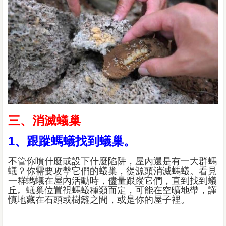
三、消滅蟻巢
1、跟蹤螞蟻找到蟻巢。
不管你噴什麼或設下什麼陷阱，屋內還是有一大群螞
蟻？你需要攻擊它們的蟻巢，從源頭消滅螞蟻。看見
一群螞蟻在屋內活動時，儘量跟蹤它們，直到找到蟻
丘。蟻巢位置視螞蟻種類而定，可能在空曠地帶，謹
慎地藏在石頭或樹籬之間，或是你的屋子裡。