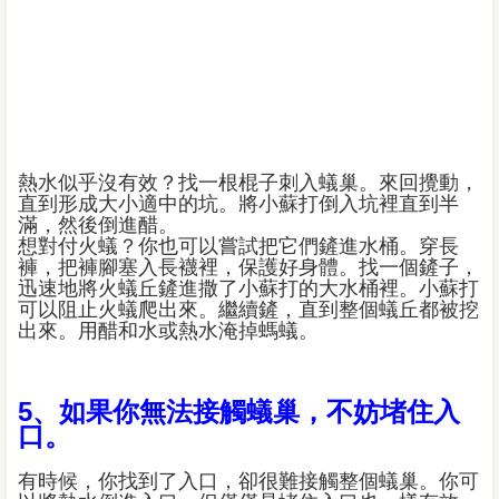
熱水似乎沒有效？找一根棍子刺入蟻巢。來回攪動，
直到形成大小適中的坑。將小蘇打倒入坑裡直到半
滿，然後倒進醋。
想對付火蟻？你也可以嘗試把它們鏟進水桶。穿長
褲，把褲腳塞入長襪裡，保護好身體。找一個鏟子，
迅速地將火蟻丘鏟進撒了小蘇打的大水桶裡。小蘇打
可以阻止火蟻爬出來。繼續鏟，直到整個蟻丘都被挖
出來。用醋和水或熱水淹掉螞蟻。
5、如果你無法接觸蟻巢，不妨堵住入
口。
有時候，你找到了入口，卻很難接觸整個蟻巢。你可