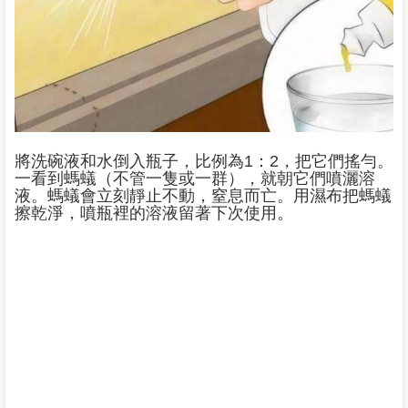
將洗碗液和水倒入瓶子，比例為1：2，把它們搖勻。
一看到螞蟻（不管一隻或一群），就朝它們噴灑溶
液。螞蟻會立刻靜止不動，窒息而亡。用濕布把螞蟻
擦乾淨，噴瓶裡的溶液留著下次使用。