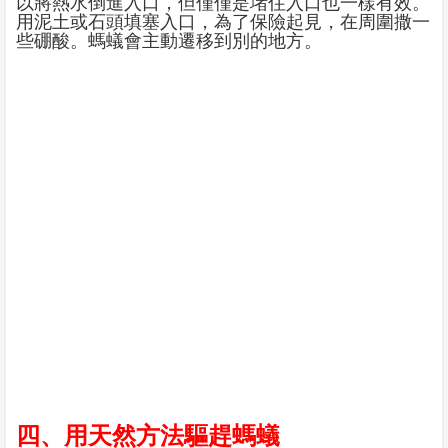
以將熱水倒進入口，但僅僅是堵住入口也一樣有效。
用泥土或石頭填塞入口，為了保險起見，在周圍撒一
些硼酸。螞蟻會主動遷移到別的地方。
四、用天然方法驅趕螞蟻