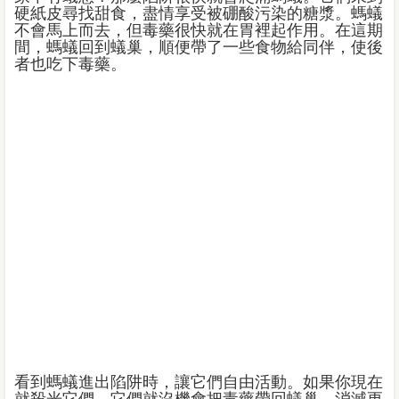
硬紙皮尋找甜食，盡情享受被硼酸污染的糖漿。螞蟻
不會馬上而去，但毒藥很快就在胃裡起作用。在這期
間，螞蟻回到蟻巢，順便帶了一些食物給同伴，使後
者也吃下毒藥。
看到螞蟻進出陷阱時，讓它們自由活動。如果你現在