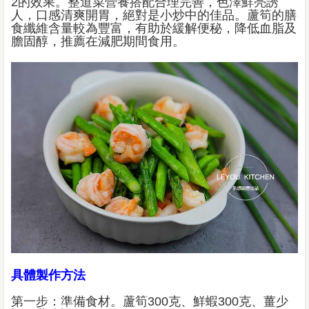
2的效果。整道菜營養搭配合理完善，色澤鮮亮誘
人，口感清爽開胃，絕對是小炒中的佳品。蘆筍的膳
食纖維含量較為豐富，有助於緩解便秘，降低血脂及
膽固醇，推薦在減肥期間食用。
具體製作方法
第一步：準備食材。蘆筍300克、鮮蝦300克、薑少