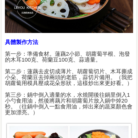
具體製作方法
第一步：準備食材。蓮藕2小節、胡蘿蔔半根、泡發
的木耳100克、荷蘭豆100克、蒜適量。
第二步：蓮藕去皮切成薄片、胡蘿蔔切片、木耳撕成
小朵、荷蘭豆去掉兩頭的老筋，蒜切片備用。（我把
胡蘿蔔用模具壓成花朵形狀，這樣炒出來更好看。）
第三步：鍋中倒入適量的水，水燒開後往鍋里倒入1
小勺食用油，然後將藕片和胡蘿蔔片放入鍋中焯20
秒。（往鍋中倒入一點食用油，焯出來的蔬菜顏色會
更加漂亮。）