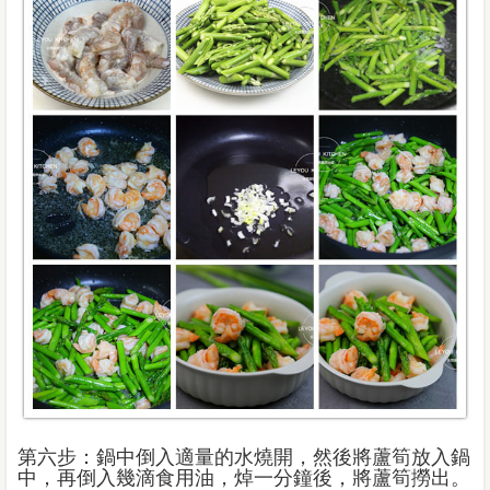
第六步：鍋中倒入適量的水燒開，然後將蘆筍放入鍋
中，再倒入幾滴食用油，焯一分鐘後，將蘆筍撈出。