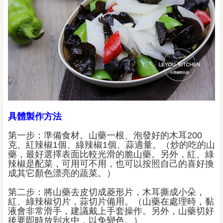
具體製作方法
第一步：準備食材。山藥一根、泡發好的木耳200
克、紅辣椒1個、綠辣椒1個、蒜適量。（炒的吃的山
藥，最好選擇表面比較光滑的脆山藥。另外，紅、綠
辣椒是配菜，可用可不用，也可以按照自己的喜好換
成其它顏色漂亮的蔬菜。）
第二步：將山藥去皮切成菱形片，木耳撕成小朵，
紅、綠辣椒切片，蒜切片備用。（山藥在處理時，黏
液會非常滑手，建議戴上手套操作。另外，山藥切好
後要即時放到水中，以免變色。）