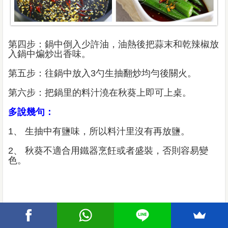
第四步：鍋中倒入少許油，油熱後把蒜末和乾辣椒放
入鍋中煸炒出香味。
第五步：往鍋中放入3勺生抽翻炒均勻後關火。
第六步：把鍋里的料汁澆在秋葵上即可上桌。
多說幾句：
1、 生抽中有鹽味，所以料汁里沒有再放鹽。
2、 秋葵不適合用鐵器烹飪或者盛裝，否則容易變
色。