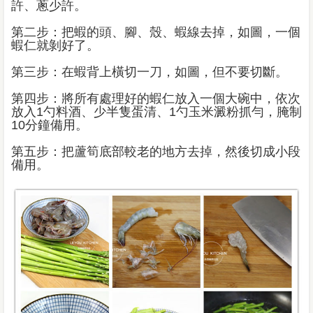
許、蔥少許。
第二步：把蝦的頭、腳、殼、蝦線去掉，如圖，一個
蝦仁就剝好了。
第三步：在蝦背上橫切一刀，如圖，但不要切斷。
第四步：將所有處理好的蝦仁放入一個大碗中，依次
放入1勺料酒、少半隻蛋清、1勺玉米澱粉抓勻，腌制
10分鐘備用。
第五步：把蘆筍底部較老的地方去掉，然後切成小段
備用。