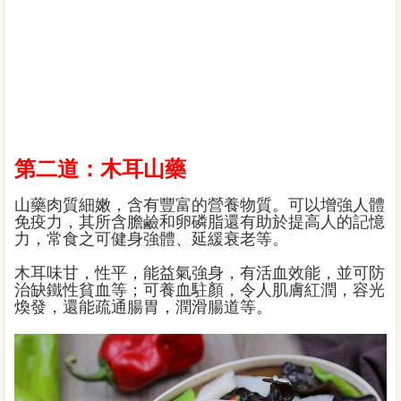
第二道：木耳山藥
山藥肉質細嫩，含有豐富的營養物質。可以增強人體
免疫力，其所含膽鹼和卵磷脂還有助於提高人的記憶
力，常食之可健身強體、延緩衰老等。
木耳味甘，性平，能益氣強身，有活血效能，並可防
治缺鐵性貧血等；可養血駐顏，令人肌膚紅潤，容光
煥發，還能疏通腸胃，潤滑腸道等。