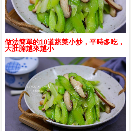
做法簡單的10道蔬菜小炒，平時多吃，
大肚腩越來越小