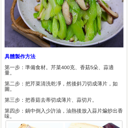
具體製作方法
第一步：準備食材。芹菜400克、香菇5朵、蒜適
量。
第二步：把芹菜清洗乾凈，然後斜刀切成薄片，如
圖。
第三步：把香菇去蒂切成薄片、蒜切片。
第四步：鍋中倒入少許油，油熱後放入蒜片煸炒出香
味。