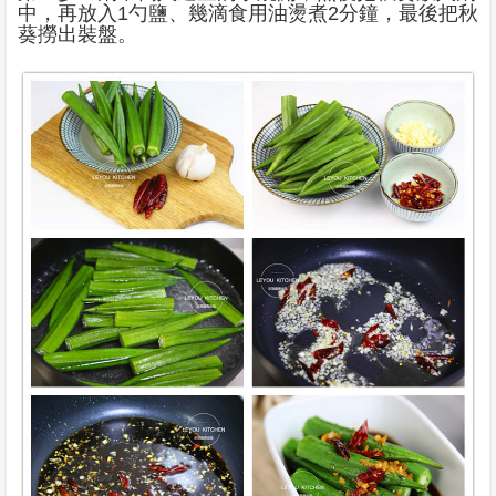
中，再放入1勺鹽、幾滴食用油燙煮2分鐘，最後把秋
葵撈出裝盤。