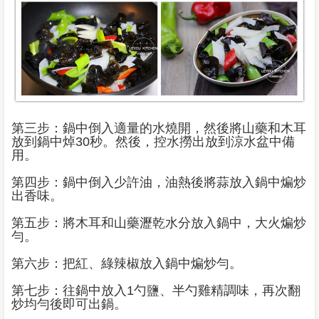
第三步：鍋中倒入適量的水燒開，然後將山藥和木耳
放到鍋中焯30秒。然後，控水撈出放到涼水盆中備
用。
第四步：鍋中倒入少許油，油熱後將蒜放入鍋中煸炒
出香味。
第五步：將木耳和山藥瀝乾水分放入鍋中，大火煸炒
勻。
第六步：把紅、綠辣椒放入鍋中煸炒勻。
第七步：往鍋中放入1勺鹽、半勺雞精調味，再次翻
炒均勻後即可出鍋。