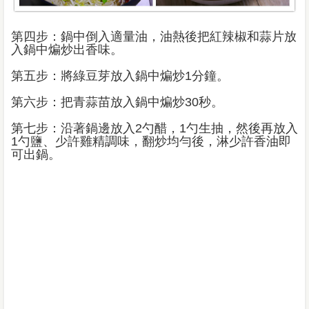
第四步：鍋中倒入適量油，油熱後把紅辣椒和蒜片放
入鍋中煸炒出香味。
第五步：將綠豆芽放入鍋中煸炒1分鐘。
第六步：把青蒜苗放入鍋中煸炒30秒。
第七步：沿著鍋邊放入2勺醋，1勺生抽，然後再放入
1勺鹽、少許雞精調味，翻炒均勻後，淋少許香油即
可出鍋。