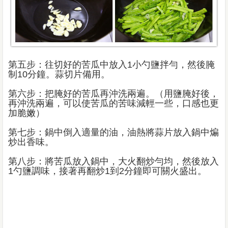
第五步：往切好的苦瓜中放入1小勺鹽拌勻，然後腌
制10分鐘。蒜切片備用。
第六步：把腌好的苦瓜再沖洗兩遍。（用鹽腌好後，
再沖洗兩遍，可以使苦瓜的苦味減輕一些，口感也更
加脆嫩）
第七步：鍋中倒入適量的油，油熱將蒜片放入鍋中煸
炒出香味。
第八步：將苦瓜放入鍋中，大火翻炒勻均，然後放入
1勺鹽調味，接著再翻炒1到2分鐘即可關火盛出。