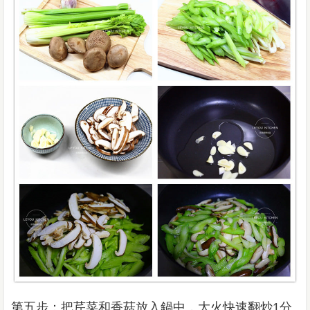
第五步：把芹菜和香菇放入鍋中，大火快速翻炒1分