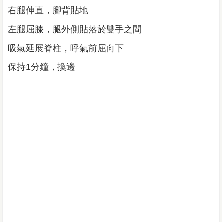
右腿伸直，腳背貼地
左腿屈膝，腿外側貼落於雙手之間
吸氣延展脊柱，呼氣前屈向下
保持1分鐘，換邊