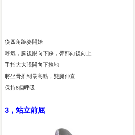
從四角跪姿開始
呼氣，腳後跟向下踩，臀部向後向上
手指大大張開向下推地
將坐骨推到最高點，雙腿伸直
保持8個呼吸
3，站立前屈