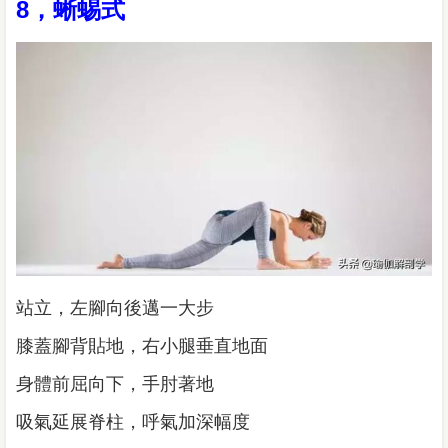
8，蜥蜴式
站立，左腳向後邁一大步
膝蓋腳背貼地，右小腿垂直地面
身體前屈向下，手肘著地
吸氣延展脊柱，呼氣加深幅度