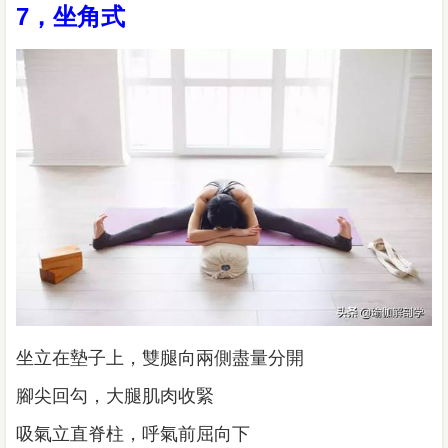
7，坐角式
坐立在墊子上，雙腿向兩側盡量分開
腳尖回勾，大腿肌肉收緊
吸氣立直脊柱，呼氣前屈向下