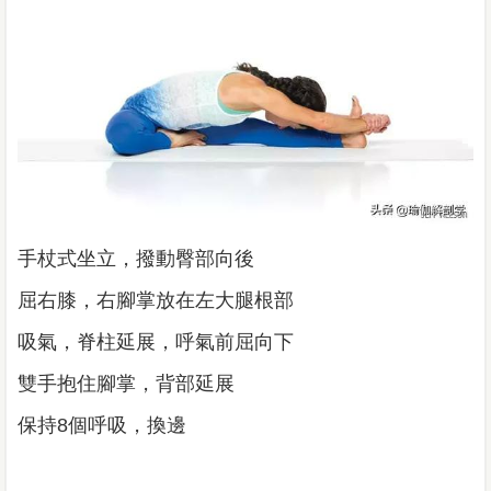
手杖式坐立，撥動臀部向後
屈右膝，右腳掌放在左大腿根部
吸氣，脊柱延展，呼氣前屈向下
雙手抱住腳掌，背部延展
保持8個呼吸，換邊