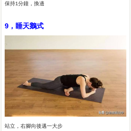
保持1分鐘，換邊
9，睡天鵝式
站立，右腳向後邁一大步