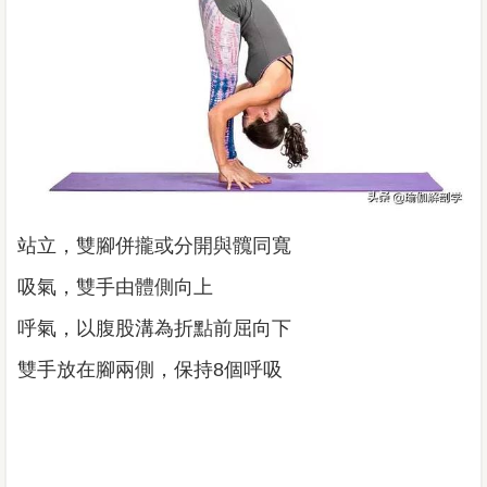
站立，雙腳併攏或分開與髖同寬
吸氣，雙手由體側向上
呼氣，以腹股溝為折點前屈向下
雙手放在腳兩側，保持8個呼吸