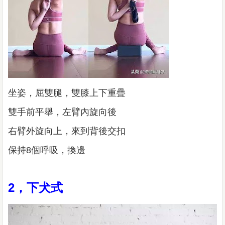
坐姿，屈雙腿，雙膝上下重疊
雙手前平舉，左臂內旋向後
右臂外旋向上，來到背後交扣
保持8個呼吸，換邊
2，下犬式