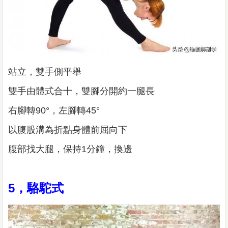
站立，雙手側平舉
雙手由體式合十，雙腳分開約一腿長
右腳轉90°，左腳轉45°
以腹股溝為折點身體前屈向下
腹部找大腿，保持1分鐘，換邊
5，駱駝式