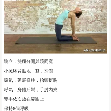
跪立，雙腿分開與髖同寬
小腿腳背貼地，雙手扶髖
吸氣，延展脊柱，抬頭挺胸
呼氣，身體后彎，手肘內夾
雙手依次放在腳跟上
保持8個呼吸