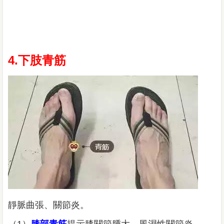
4.下肢青筋
靜脈曲張、關節炎。