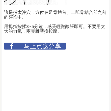
這是指太沖穴，方位在足背榜首、二蹠骨結合部之前
的窪陷中。
用拇指按揉3~5分鐘，感受輕微酸脹即可。不要用太
大的力氣，兩隻腳替換按壓。
马上点这分享