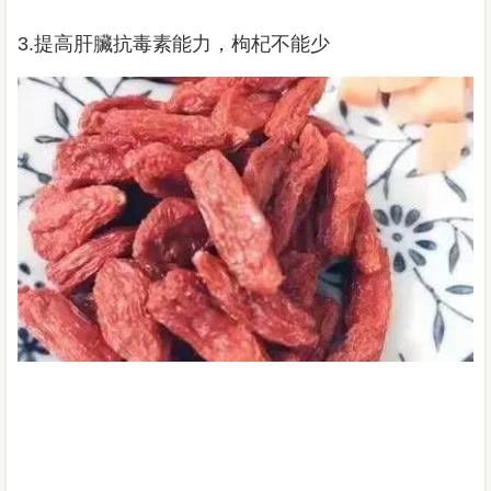
3.提高肝臟抗毒素能力，枸杞不能少