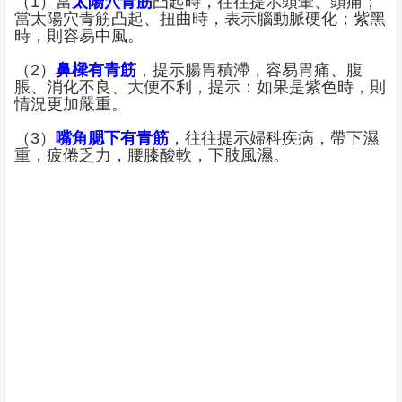
（1）當
太陽穴青筋
凸起時，往往提示頭暈、頭痛；
當太陽穴青筋凸起、扭曲時，表示腦動脈硬化；紫黑
時，則容易中風。
（2）
鼻樑有青筋
，提示腸胃積滯，容易胃痛、腹
脹、消化不良、大便不利，提示：如果是紫色時，則
情況更加嚴重。
（3）
嘴角腮下有青筋
，往往提示婦科疾病，帶下濕
重，疲倦乏力，腰膝酸軟，下肢風濕。