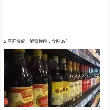
2.平肝散瘀、解毒抑菌，食醋為佳