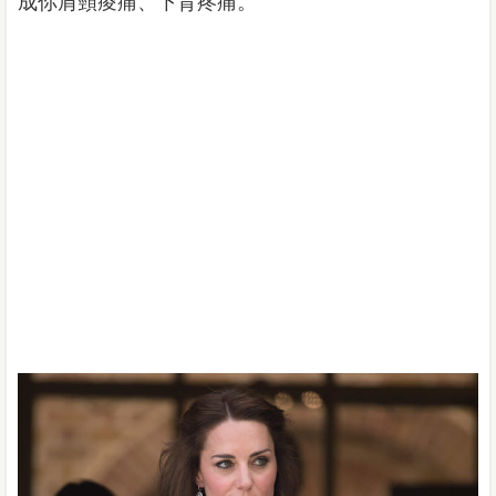
成你肩頸痠痛、下背疼痛。