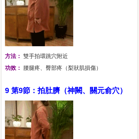
方法：
雙手拍環跳穴附近
功效：
腰腿疼、臀部疼（梨狀肌損傷）
9 第9節：拍肚臍（神闕、關元俞穴）