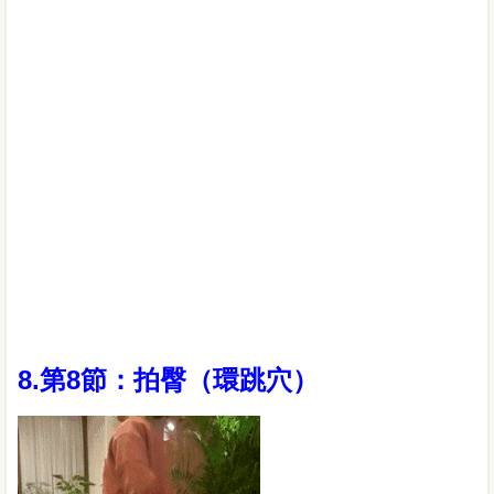
8.第8節：拍臀（環跳穴）