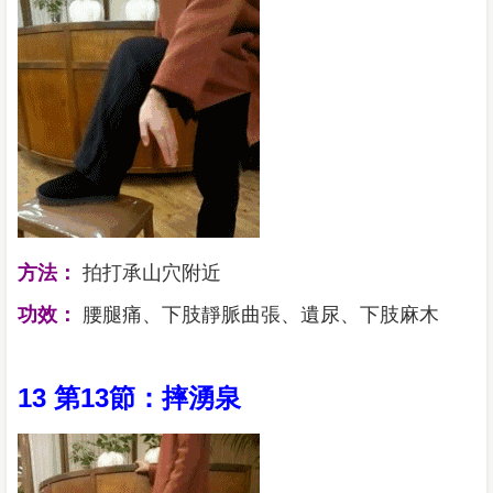
方法：
拍打承山穴附近
功效：
腰腿痛、下肢靜脈曲張、遺尿、下肢麻木
13 第13節：摔湧泉