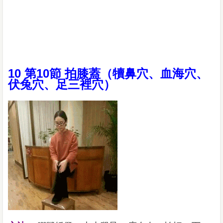
10 第10節 拍膝蓋（犢鼻穴、血海穴、
伏兔穴、足三裡穴）