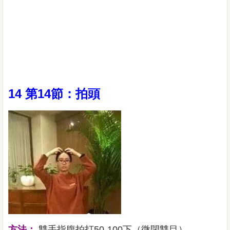
14 第14節：拍頭
方法：
雙手指腹拍打50-100下（微閉雙目）