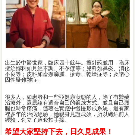
出生於中醫世家，臨床四十餘年。擅針葯並用，臨床
擅治婦科如月經不調、不孕症等；兒科如鼻炎、消化
不良等；皮科如瘡癰癤腫、疹毒、乾燥症等；及諸心
因性疑難雜症。
很多人，如患者和一些亞健康狀態的人，除了有醫藥
治療外，還應該有適合自己的鍛煉方式。並且自己腰
腿也時常疼痛，隨著在實踐中慢慢形成系統，還有家
裡多年的治病經驗，她親身見證成效，所以總結前人
經驗，創立了這套拍手操。
希望大家堅持下去，日久見成果！