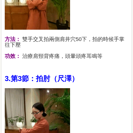
方法：
雙手交叉拍兩側肩井穴50下，拍的時候手掌
往下壓
功效：
治療肩頸背疼痛，頭暈頭疼耳鳴等
3.第3節：拍肘（尺澤）