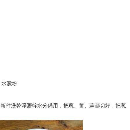
、水澱粉
肉斬件洗乾淨瀝幹水分備用，把蔥、薑、蒜都切好，把蔥