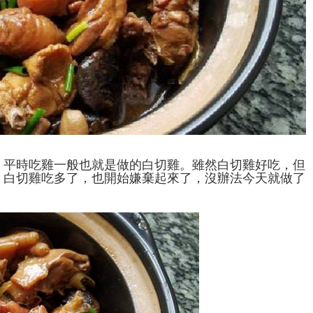
，平時吃雞一般也就是做的白切雞。雖然白切雞好吃，但
，白切雞吃多了，也開始嫌棄起來了，沒辦法今天就做了