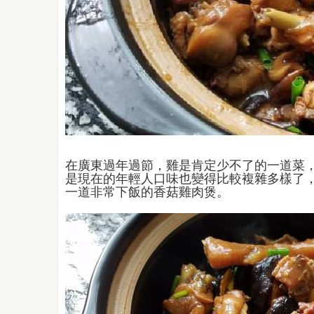
在廣東過年過節，雞是肯定少不了的一道菜
是現在的年輕人口味也變得比較複雜多樣了
一道非常下飯的香菇雞肉煲。