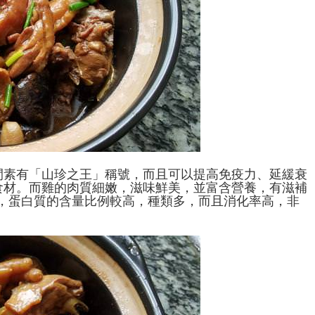
間素有「山珍之王」稱號，而且可以提高免疫力、延緩衰
食材。而雞的肉質細嫩，滋味鮮美，並富含營養，有滋補
，蛋白質的含量比例較高，種類多，而且消化率高，非