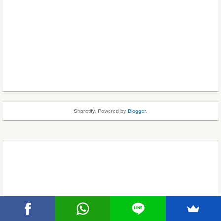
Sharetify. Powered by
Blogger
.