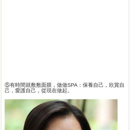
⑤有時間就敷敷面膜，做做SPA：保養自己，欣賞自
己，愛護自己，從現在做起。