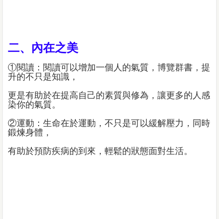
二、內在之美
①閱讀：閱讀可以增加一個人的氣質，博覽群書，提
升的不只是知識，
更是有助於在提高自己的素質與修為，讓更多的人感
染你的氣質。
②運動：生命在於運動，不只是可以緩解壓力，同時
鍛煉身體，
有助於預防疾病的到來，輕鬆的狀態面對生活。