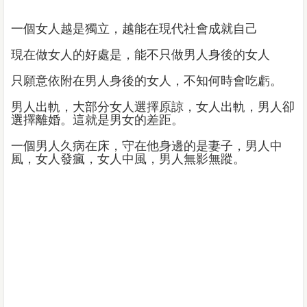
一個女人越是獨立，越能在現代社會成就自己
現在做女人的好處是，能不只做男人身後的女人
只願意依附在男人身後的女人，不知何時會吃虧。
男人出軌，大部分女人選擇原諒，女人出軌，男人卻
選擇離婚。這就是男女的差距。
一個男人久病在床，守在他身邊的是妻子，男人中
風，女人發瘋，女人中風，男人無影無蹤。