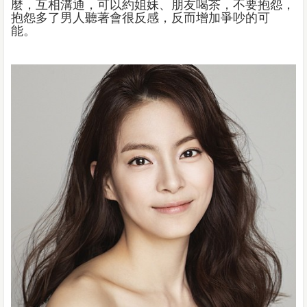
麼，互相溝通，可以約姐妹、朋友喝茶，不要抱怨，
抱怨多了男人聽著會很反感，反而增加爭吵的可
能。