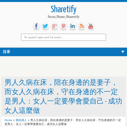
Sharetify
Soon,Share,Sharetify
目录
男人久病在床，陪在身邊的是妻子，
而女人久病在床，守在身邊的不一定
是男人：女人一定要學會愛自己 - 成功
女人這麼做
Home
»
激励感人
»
男人久病在床，陪在身邊的是妻子，而女人久病在床，守在身邊的不一定
是男人：女人一定要學會愛自己 - 成功女人這麼做