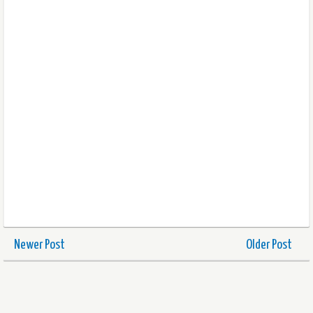
Newer Post
Older Post