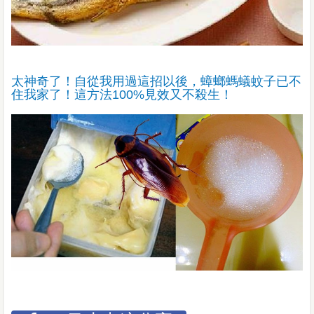
太神奇了！自從我用過這招以後，蟑螂螞蟻蚊子已不
住我家了！這方法100%見效又不殺生！