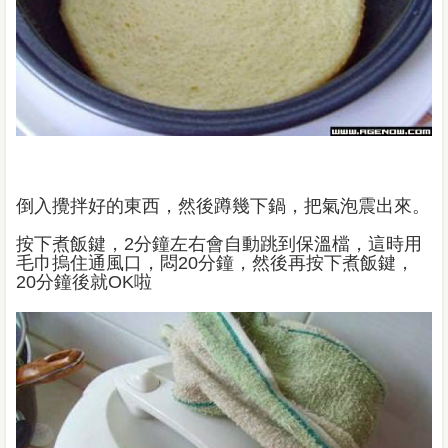
倒入攪拌好的東西，然後蹲幾下鍋，把氣泡震出來。
按下煮飯鍵，2分鐘左右會自動跳到保溫檔，這時用
毛巾摀住通風口，悶20分鐘，然後再按下煮飯鍵，
20分鐘後就OK啦