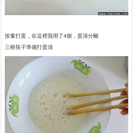
按量打蛋，在這裡我用了4個，蛋清分離
三根筷子準備打蛋清