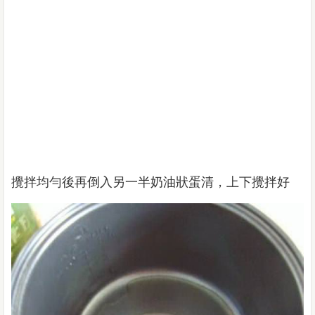
攪拌均勻後再倒入另一半奶油狀蛋清，上下攪拌好