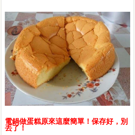
電鍋做蛋糕原來這麼簡單！保存好，別
丟了！