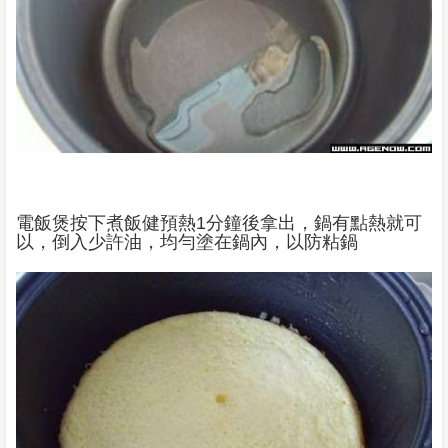
電飯煲按下煮飯健預熱1分鐘後拿出，鍋有點熱就可
以，倒入少許油，均勻塗在鍋內，以防粘鍋