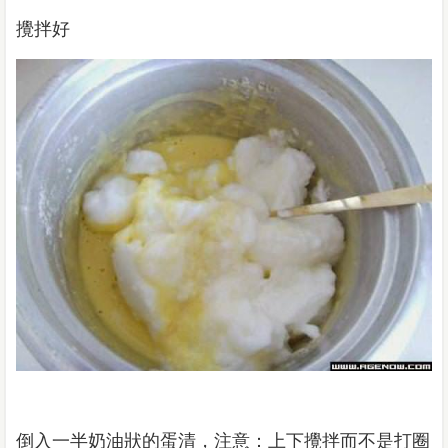
攪拌好
倒入一半奶油狀的蛋清，注意：上下攪拌而不是打圈