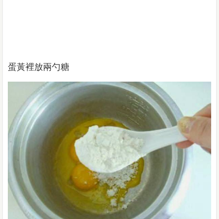
蛋黃裡放兩勺糖