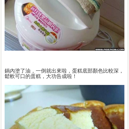
鍋內塗了油，一倒就出來啦，蛋糕底部顏色比較深，
鬆軟可口的蛋糕，大功告成啦！