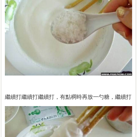
繼續打繼續打繼續打，有點稠時再放一勺糖，繼續打